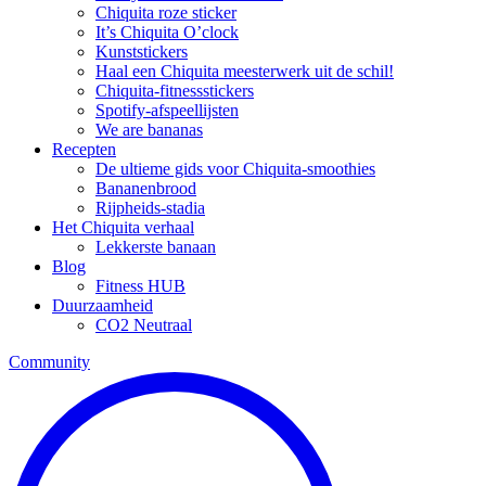
Chiquita roze sticker
It’s Chiquita O’clock
Kunststickers
Haal een Chiquita meesterwerk uit de schil!
Chiquita-fitnessstickers
Spotify-afspeellijsten
We are bananas
Recepten
De ultieme gids voor Chiquita-smoothies
Bananenbrood
Rijpheids-stadia
Het Chiquita verhaal
Lekkerste banaan
Blog
Fitness HUB
Duurzaamheid
CO2 Neutraal
Community