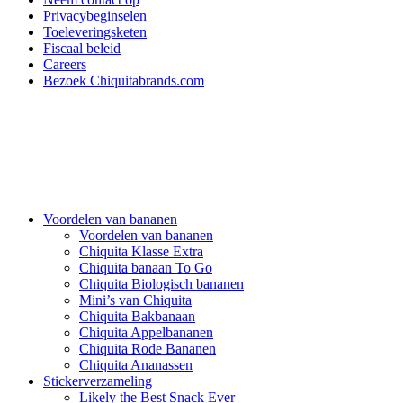
Privacybeginselen
Toeleveringsketen
Fiscaal beleid
Careers
Bezoek Chiquitabrands.com
Voordelen van bananen
Voordelen van bananen
Chiquita Klasse Extra
Chiquita banaan To Go
Chiquita Biologisch bananen
Mini’s van Chiquita
Chiquita Bakbanaan
Chiquita Appelbananen
Chiquita Rode Bananen
Chiquita Ananassen
Stickerverzameling
Likely the Best Snack Ever