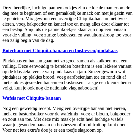
Deze heerlijke, luchtige pannenkoekjes zijn de ideale manier om de
dag mee te beginnen of een gemakkelijke snack om met je gezin van
te genieten. Mix gewoon een overrijpe Chiquita-banaan met twee
eieren, voeg bakpoeder en kaneel toe en meng alles door elkaar tot
een beslag. Snijd als de pannenkoekjes klaar zijn nog een banaan
voor de vulling, voeg zurige bosbessen en wat ahornsiroop toe voor
een zalig begin van de dag.
Boterham met Chiquita-banaan en bosbessen/pindakaas
Pindakaas en banaan gaan net zo goed samen als kalkoen met een
vulling. Deze eenvoudig te bereiden boterham is een lekkere variant
op de klassieke versie van pindakaas en jam. Smeer gewoon wat
pindakaas op plakjes brood, voeg aardbeienjam toe en rond dit af
met stukjes gesneden banaan en bosbessen – als je een kleurschema
volgt, kun je ook nog de nationale vlag nabootsen!
Wafels met Chiquita-banaan
Nog een geweldig recept. Meng een overrijpe banaan met eieren,
melk en basterdsuiker voor de wafelmix, voeg er bloem, bakpoeder
en zout aan toe. Met deze mix maak je echt heel luchtige wafels
waar je gesneden banaan en bosbessen of rood fruit op kunt doen.
Voor net iets extra’s doe je er een toefje slagroom op.