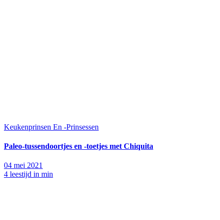
Keukenprinsen En -Prinsessen
Paleo-tussendoortjes en -toetjes met Chiquita
04 mei 2021
4 leestijd in min