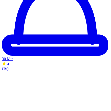
30 Min
4
(16)