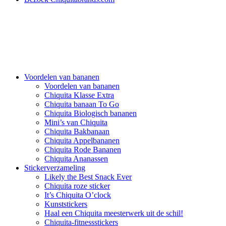
Voordelen van bananen
Voordelen van bananen
Chiquita Klasse Extra
Chiquita banaan To Go
Chiquita Biologisch bananen
Mini’s van Chiquita
Chiquita Bakbanaan
Chiquita Appelbananen
Chiquita Rode Bananen
Chiquita Ananassen
Stickerverzameling
Likely the Best Snack Ever
Chiquita roze sticker
It’s Chiquita O’clock
Kunststickers
Haal een Chiquita meesterwerk uit de schil!
Chiquita-fitnessstickers