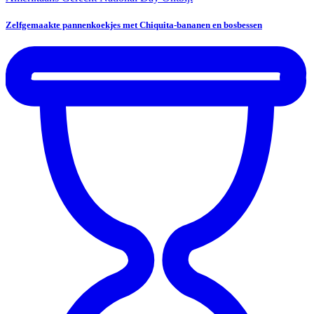
Zelfgemaakte pannenkoekjes met Chiquita-bananen en bosbessen