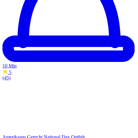
10 Min
5
(45)
Amerikaans Gerecht
National Day
Ontbijt