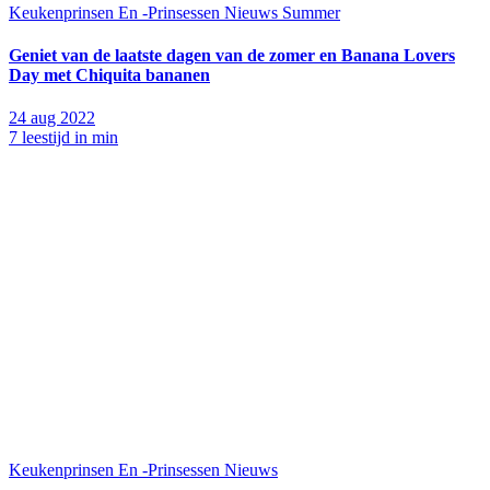
Keukenprinsen En -Prinsessen
Nieuws
Summer
Geniet van de laatste dagen van de zomer en Banana Lovers
Day met Chiquita bananen
24 aug 2022
7 leestijd in min
Keukenprinsen En -Prinsessen
Nieuws