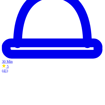
30 Min
5
(41)