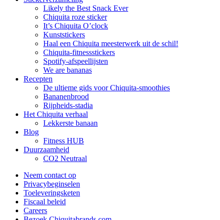
Likely the Best Snack Ever
Chiquita roze sticker
It’s Chiquita O’clock
Kunststickers
Haal een Chiquita meesterwerk uit de schil!
Chiquita-fitnessstickers
Spotify-afspeellijsten
We are bananas
Recepten
De ultieme gids voor Chiquita-smoothies
Bananenbrood
Rijpheids-stadia
Het Chiquita verhaal
Lekkerste banaan
Blog
Fitness HUB
Duurzaamheid
CO2 Neutraal
Neem contact op
Privacybeginselen
Toeleveringsketen
Fiscaal beleid
Careers
Bezoek Chiquitabrands.com