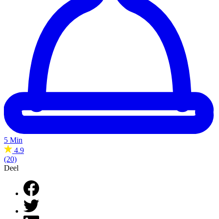
5 Min
4.9
(20)
Deel