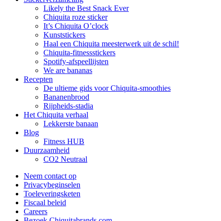
Likely the Best Snack Ever
Chiquita roze sticker
It’s Chiquita O’clock
Kunststickers
Haal een Chiquita meesterwerk uit de schil!
Chiquita-fitnessstickers
Spotify-afspeellijsten
We are bananas
Recepten
De ultieme gids voor Chiquita-smoothies
Bananenbrood
Rijpheids-stadia
Het Chiquita verhaal
Lekkerste banaan
Blog
Fitness HUB
Duurzaamheid
CO2 Neutraal
Neem contact op
Privacybeginselen
Toeleveringsketen
Fiscaal beleid
Careers
Bezoek Chiquitabrands.com