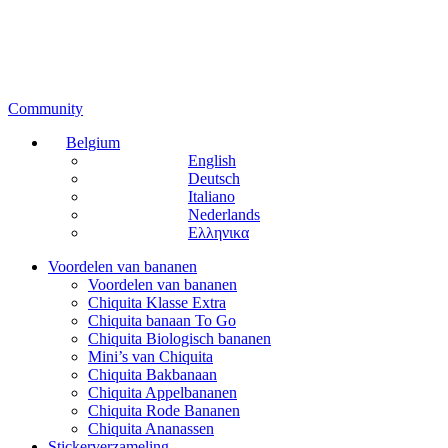
Community
Belgium
English
Deutsch
Italiano
Nederlands
Ελληνικα
Voordelen van bananen
Voordelen van bananen
Chiquita Klasse Extra
Chiquita banaan To Go
Chiquita Biologisch bananen
Mini’s van Chiquita
Chiquita Bakbanaan
Chiquita Appelbananen
Chiquita Rode Bananen
Chiquita Ananassen
Stickerverzameling