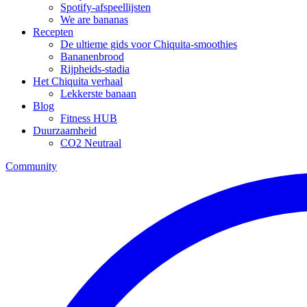
Spotify-afspeellijsten
We are bananas
Recepten
De ultieme gids voor Chiquita-smoothies
Bananenbrood
Rijpheids-stadia
Het Chiquita verhaal
Lekkerste banaan
Blog
Fitness HUB
Duurzaamheid
CO2 Neutraal
Community