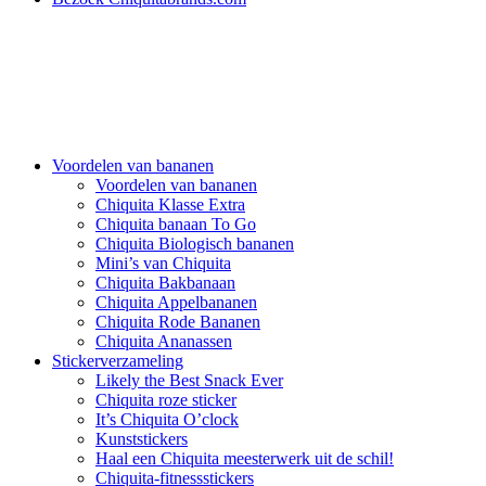
Voordelen van bananen
Voordelen van bananen
Chiquita Klasse Extra
Chiquita banaan To Go
Chiquita Biologisch bananen
Mini’s van Chiquita
Chiquita Bakbanaan
Chiquita Appelbananen
Chiquita Rode Bananen
Chiquita Ananassen
Stickerverzameling
Likely the Best Snack Ever
Chiquita roze sticker
It’s Chiquita O’clock
Kunststickers
Haal een Chiquita meesterwerk uit de schil!
Chiquita-fitnessstickers