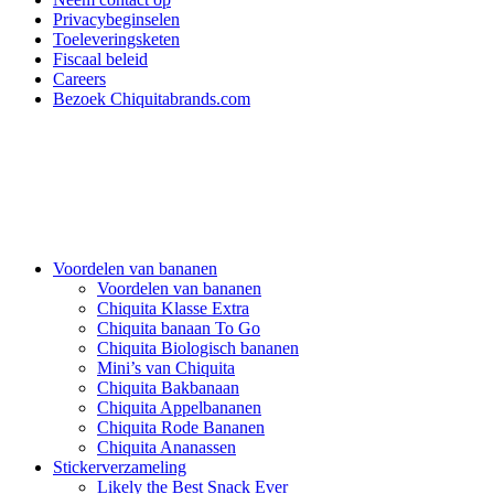
Privacybeginselen
Toeleveringsketen
Fiscaal beleid
Careers
Bezoek Chiquitabrands.com
Voordelen van bananen
Voordelen van bananen
Chiquita Klasse Extra
Chiquita banaan To Go
Chiquita Biologisch bananen
Mini’s van Chiquita
Chiquita Bakbanaan
Chiquita Appelbananen
Chiquita Rode Bananen
Chiquita Ananassen
Stickerverzameling
Likely the Best Snack Ever