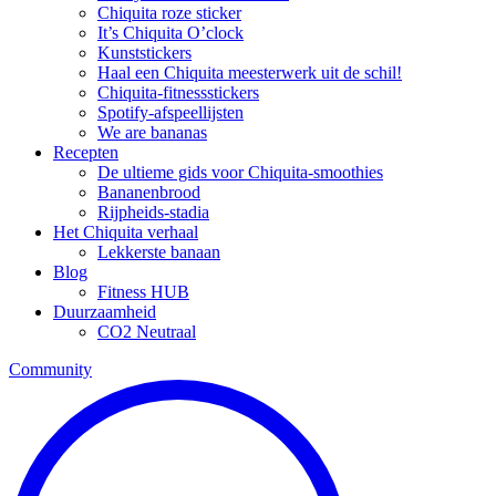
Chiquita roze sticker
It’s Chiquita O’clock
Kunststickers
Haal een Chiquita meesterwerk uit de schil!
Chiquita-fitnessstickers
Spotify-afspeellijsten
We are bananas
Recepten
De ultieme gids voor Chiquita-smoothies
Bananenbrood
Rijpheids-stadia
Het Chiquita verhaal
Lekkerste banaan
Blog
Fitness HUB
Duurzaamheid
CO2 Neutraal
Community