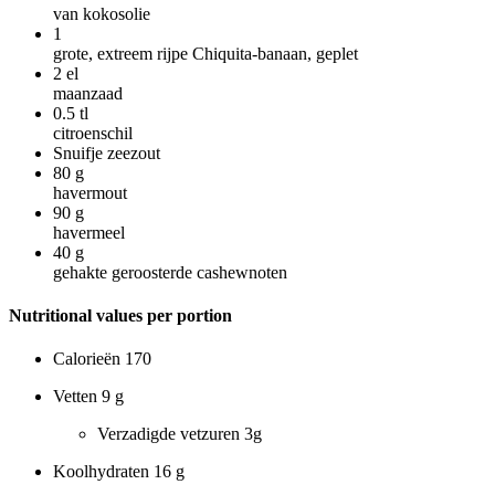
van kokosolie
1
grote, extreem rijpe Chiquita-banaan, geplet
2
el
maanzaad
0.5
tl
citroenschil
Snuifje zeezout
80
g
havermout
90
g
havermeel
40
g
gehakte geroosterde cashewnoten
Nutritional values per portion
Calorieën
170
Vetten
9 g
Verzadigde vetzuren
3g
Koolhydraten
16 g