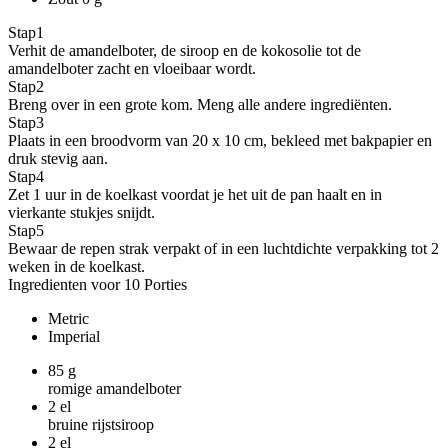
Stap
1
Verhit de amandelboter, de siroop en de kokosolie tot de
amandelboter zacht en vloeibaar wordt.
Stap
2
Breng over in een grote kom. Meng alle andere ingrediënten.
Stap
3
Plaats in een broodvorm van 20 x 10 cm, bekleed met bakpapier en
druk stevig aan.
Stap
4
Zet 1 uur in de koelkast voordat je het uit de pan haalt en in
vierkante stukjes snijdt.
Stap
5
Bewaar de repen strak verpakt of in een luchtdichte verpakking tot 2
weken in de koelkast.
Ingredienten voor 10 Porties
Metric
Imperial
85
g
romige amandelboter
2
el
bruine rijstsiroop
2
el