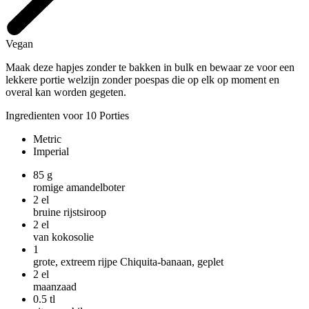
Vegan
Maak deze hapjes zonder te bakken in bulk en bewaar ze voor een
lekkere portie welzijn zonder poespas die op elk op moment en
overal kan worden gegeten.
Ingredienten voor 10 Porties
Metric
Imperial
85
g
romige amandelboter
2
el
bruine rijstsiroop
2
el
van kokosolie
1
grote, extreem rijpe Chiquita-banaan, geplet
2
el
maanzaad
0.5
tl