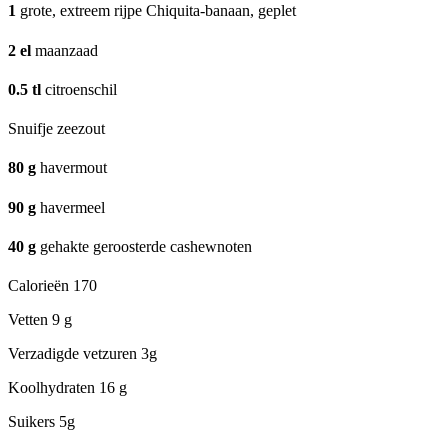
1
grote, extreem rijpe Chiquita-banaan, geplet
2
el
maanzaad
0.5
tl
citroenschil
Snuifje zeezout
80
g
havermout
90
g
havermeel
40
g
gehakte geroosterde cashewnoten
Calorieën
170
Vetten
9 g
Verzadigde vetzuren
3g
Koolhydraten
16 g
Suikers
5g