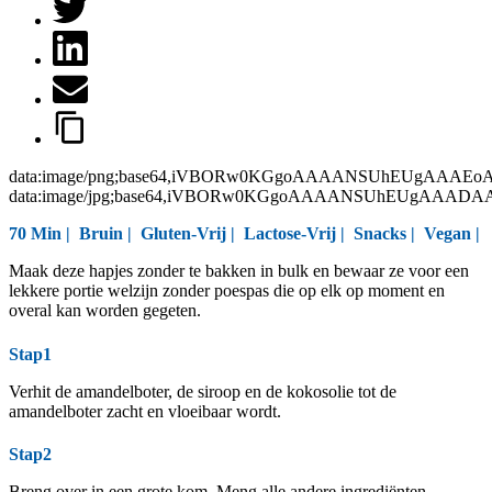
data:image/png;base64,iVBORw0KGgoAAAANSUhEUgAAAEo
data:image/jpg;base64,iVBORw0KGgoAAAANSUhEUgAAAD
70 Min |
Bruin
|
Gluten-Vrij
|
Lactose-Vrij
|
Snacks
|
Vegan
|
Maak deze hapjes zonder te bakken in bulk en bewaar ze voor een
lekkere portie welzijn zonder poespas die op elk op moment en
overal kan worden gegeten.
Stap1
Verhit de amandelboter, de siroop en de kokosolie tot de
amandelboter zacht en vloeibaar wordt.
Stap2
Breng over in een grote kom. Meng alle andere ingrediënten.