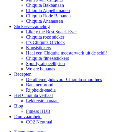
Chiquita Bakbanaan
Chiquita Appelbananen
Chiquita Rode Bananen
Chiquita Ananassen
Stickerverzameling
Likely the Best Snack Ever
Chiquita roze sticker
It’s Chiquita O’clock
Kunststickers
Haal een Chiquita meesterwerk uit de schil!
Chiquita-fitnessstickers
Spotify-afspeellijsten
We are bananas
Recepten
De ultieme gids voor Chiquita-smoothies
Bananenbrood
Rijpheids-stadia
Het Chiquita verhaal
Lekkerste banaan
Blog
Fitness HUB
Duurzaamheid
CO2 Neutraal
Neem contact op