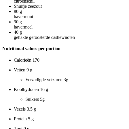
citroenschil
Snuifje zeezout
80
g
havermout
90
g
havermeel
40
g
gehakte geroosterde cashewnoten
Nutritional values per portion
Calorieën
170
Vetten
9 g
Verzadigde vetzuren
3g
Koolhydraten
16 g
Suikers
5g
Vezels
3.5 g
Protein
5 g
Zout
0 g