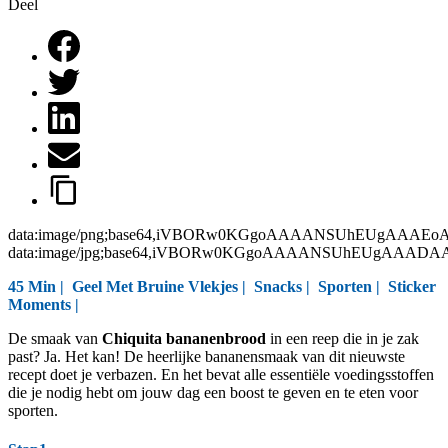
Deel
data:image/png;base64,iVBORw0KGgoAAAANSUhEUgAAAEo
data:image/jpg;base64,iVBORw0KGgoAAAANSUhEUgAAAD
45 Min |
Geel Met Bruine Vlekjes
|
Snacks
|
Sporten
|
Sticker
Moments
|
De smaak van
Chiquita bananenbrood
in een reep die in je zak
past? Ja. Het kan! De heerlijke bananensmaak van dit nieuwste
recept doet je verbazen. En het bevat alle essentiële voedingsstoffen
die je nodig hebt om jouw dag een boost te geven en te eten voor
sporten.