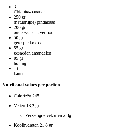
3
Chiquita-bananen
250
gr
(natuurlijke) pindakaas
200
gr
ouderwetse havermout
50
gr
geraspte kokos
55
gr
gesneden amandelen
85
gr
honing
1
tl
kaneel
Nutritional values per portion
Calorieën
245
Vetten
13,2 gr
Verzadigde vetzuren
2,8g
Koolhydraten
21,8 gr