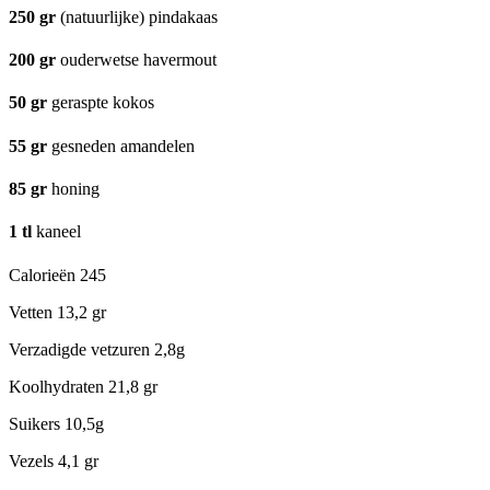
250
gr
(natuurlijke) pindakaas
200
gr
ouderwetse havermout
50
gr
geraspte kokos
55
gr
gesneden amandelen
85
gr
honing
1
tl
kaneel
Calorieën
245
Vetten
13,2 gr
Verzadigde vetzuren
2,8g
Koolhydraten
21,8 gr
Suikers
10,5g
Vezels
4,1 gr