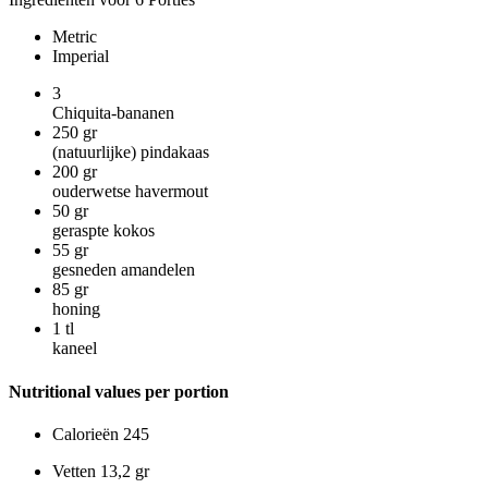
Metric
Imperial
3
Chiquita-bananen
250
gr
(natuurlijke) pindakaas
200
gr
ouderwetse havermout
50
gr
geraspte kokos
55
gr
gesneden amandelen
85
gr
honing
1
tl
kaneel
Nutritional values per portion
Calorieën
245
Vetten
13,2 gr