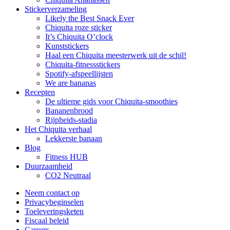
Stickerverzameling
Likely the Best Snack Ever
Chiquita roze sticker
It’s Chiquita O’clock
Kunststickers
Haal een Chiquita meesterwerk uit de schil!
Chiquita-fitnessstickers
Spotify-afspeellijsten
We are bananas
Recepten
De ultieme gids voor Chiquita-smoothies
Bananenbrood
Rijpheids-stadia
Het Chiquita verhaal
Lekkerste banaan
Blog
Fitness HUB
Duurzaamheid
CO2 Neutraal
Neem contact op
Privacybeginselen
Toeleveringsketen
Fiscaal beleid
Careers