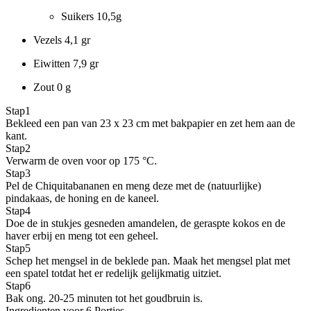
Suikers
10,5g
Vezels
4,1 gr
Eiwitten
7,9 gr
Zout
0 g
Stap
1
Bekleed een pan van 23 x 23 cm met bakpapier en zet hem aan de
kant.
Stap
2
Verwarm de oven voor op 175 °C.
Stap
3
Pel de Chiquitabananen en meng deze met de (natuurlijke)
pindakaas, de honing en de kaneel.
Stap
4
Doe de in stukjes gesneden amandelen, de geraspte kokos en de
haver erbij en meng tot een geheel.
Stap
5
Schep het mengsel in de beklede pan. Maak het mengsel plat met
een spatel totdat het er redelijk gelijkmatig uitziet.
Stap
6
Bak ong. 20-25 minuten tot het goudbruin is.
Ingredienten voor 6 Porties