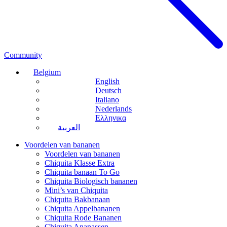
Community
Belgium
English
Deutsch
Italiano
Nederlands
Ελληνικα
العربية
Voordelen van bananen
Voordelen van bananen
Chiquita Klasse Extra
Chiquita banaan To Go
Chiquita Biologisch bananen
Mini’s van Chiquita
Chiquita Bakbanaan
Chiquita Appelbananen
Chiquita Rode Bananen
Chiquita Ananassen