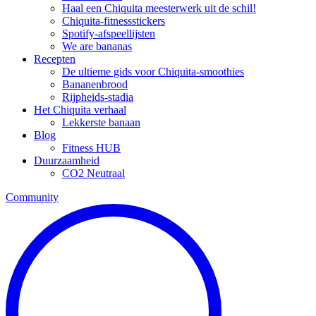
Haal een Chiquita meesterwerk uit de schil!
Chiquita-fitnessstickers
Spotify-afspeellijsten
We are bananas
Recepten
De ultieme gids voor Chiquita-smoothies
Bananenbrood
Rijpheids-stadia
Het Chiquita verhaal
Lekkerste banaan
Blog
Fitness HUB
Duurzaamheid
CO2 Neutraal
Community