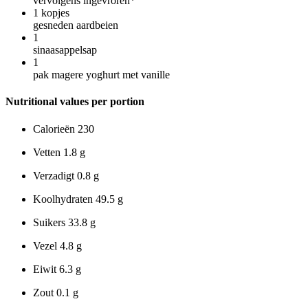
vervolgens ingevroren*
1
kopjes
gesneden aardbeien
1
sinaasappelsap
1
pak magere yoghurt met vanille
Nutritional values per portion
Calorieën
230
Vetten
1.8 g
Verzadigt
0.8 g
Koolhydraten
49.5 g
Suikers
33.8 g
Vezel
4.8 g
Eiwit
6.3 g
Zout
0.1 g