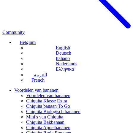
Community
Belgium
English
Deutsch
Italiano
Nederlands
Ελληνικα
العربية
French
Voordelen van bananen
Voordelen van bananen
Chiquita Klasse Extra
Chiquita banaan To Go
Chiquita Biologisch bananen
Mini’s van Chiquita
Chiquita Bakbanaan
Chiquita Appelbananen
Chiquita Rode Bananen