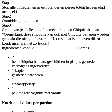
Stap
1
Stop alle ingrediënten in een blender en pureer totdat het een glad
mengsel is.
Stap
2
Onmiddellijk opdienen.
Stap
3
Geniet van je snelle smoothie met aardbei en Chiquita-banaan
*Opmerking: deze smoothie kan ook met Chiquita-bananen worden
gemaakt die niet zijn bevroren. Het resultaat is niet even dik of
koud, maar wel net zo lekker!
Ingredienten voor
Porties
2
hele Chiquita banaan, geschild en in plakjes gesneden,
vervolgens ingevroren*
1
kopjes
gesneden aardbeien
1
sinaasappelsap
1
pak magere yoghurt met vanille
Nutritional values per portion