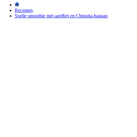
Recepten
Snelle smoothie met aardbei en Chiquita-banaan