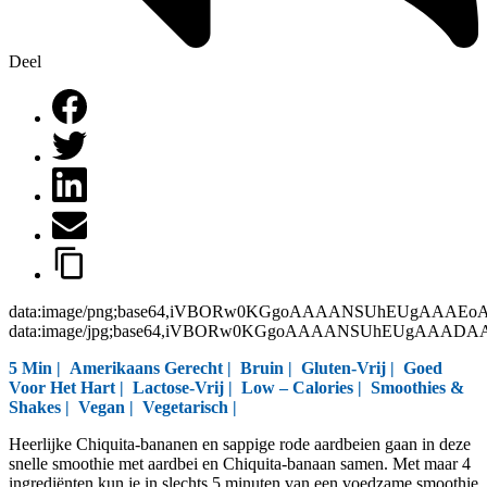
Deel
data:image/png;base64,iVBORw0KGgoAAAANSUhEUgAAAEo
data:image/jpg;base64,iVBORw0KGgoAAAANSUhEUgAAAD
5 Min |
Amerikaans Gerecht
|
Bruin
|
Gluten-Vrij
|
Goed
Voor Het Hart
|
Lactose-Vrij
|
Low – Calories
|
Smoothies &
Shakes
|
Vegan
|
Vegetarisch
|
Heerlijke Chiquita-bananen en sappige rode aardbeien gaan in deze
snelle smoothie met aardbei en Chiquita-banaan samen. Met maar 4
ingrediënten kun je in slechts 5 minuten van een voedzame smoothie