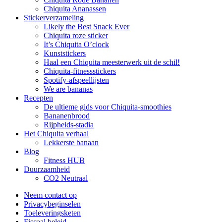
Chiquita Ananassen
Stickerverzameling
Likely the Best Snack Ever
Chiquita roze sticker
It’s Chiquita O’clock
Kunststickers
Haal een Chiquita meesterwerk uit de schil!
Chiquita-fitnessstickers
Spotify-afspeellijsten
We are bananas
Recepten
De ultieme gids voor Chiquita-smoothies
Bananenbrood
Rijpheids-stadia
Het Chiquita verhaal
Lekkerste banaan
Blog
Fitness HUB
Duurzaamheid
CO2 Neutraal
Neem contact op
Privacybeginselen
Toeleveringsketen
Fiscaal beleid