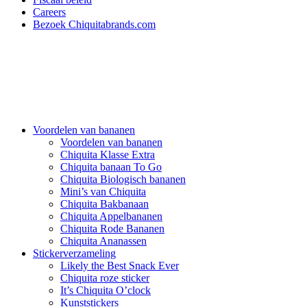
Careers
Bezoek Chiquitabrands.com
Voordelen van bananen
Voordelen van bananen
Chiquita Klasse Extra
Chiquita banaan To Go
Chiquita Biologisch bananen
Mini’s van Chiquita
Chiquita Bakbanaan
Chiquita Appelbananen
Chiquita Rode Bananen
Chiquita Ananassen
Stickerverzameling
Likely the Best Snack Ever
Chiquita roze sticker
It’s Chiquita O’clock
Kunststickers