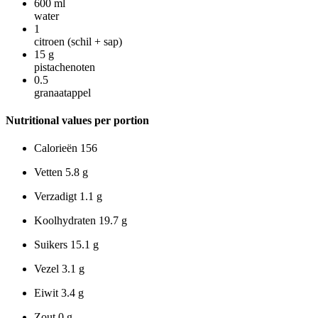
600
ml
water
1
citroen (schil + sap)
15
g
pistachenoten
0.5
granaatappel
Nutritional values per portion
Calorieën
156
Vetten
5.8 g
Verzadigt
1.1 g
Koolhydraten
19.7 g
Suikers
15.1 g
Vezel
3.1 g
Eiwit
3.4 g
Zout
0 g