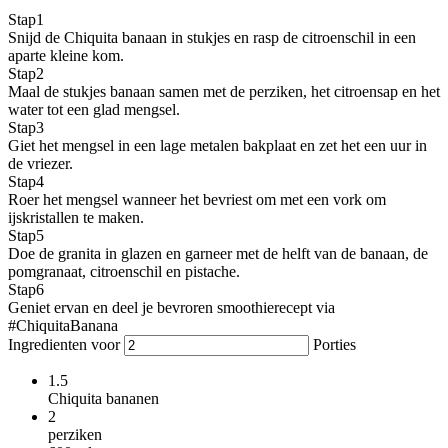
Stap
1
Snijd de Chiquita banaan in stukjes en rasp de citroenschil in een
aparte kleine kom.
Stap
2
Maal de stukjes banaan samen met de perziken, het citroensap en het
water tot een glad mengsel.
Stap
3
Giet het mengsel in een lage metalen bakplaat en zet het een uur in
de vriezer.
Stap
4
Roer het mengsel wanneer het bevriest om met een vork om
ijskristallen te maken.
Stap
5
Doe de granita in glazen en garneer met de helft van de banaan, de
pomgranaat, citroenschil en pistache.
Stap
6
Geniet ervan en deel je bevroren smoothierecept via
#ChiquitaBanana
Ingredienten voor
Porties
1.5
Chiquita bananen
2
perziken