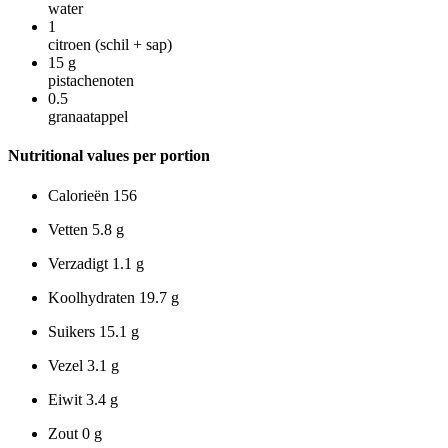
water
1
citroen (schil + sap)
15
g
pistachenoten
0.5
granaatappel
Nutritional values per portion
Calorieën
156
Vetten
5.8 g
Verzadigt
1.1 g
Koolhydraten
19.7 g
Suikers
15.1 g
Vezel
3.1 g
Eiwit
3.4 g
Zout
0 g