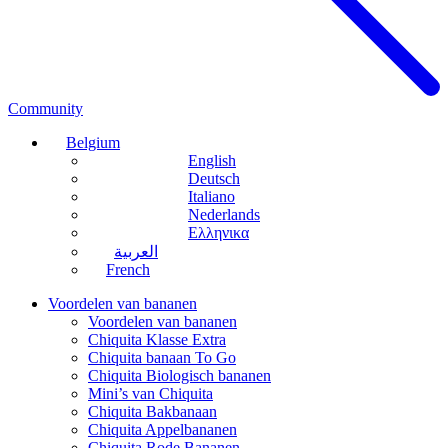
Community
Belgium
English
Deutsch
Italiano
Nederlands
Ελληνικα
العربية
French
Voordelen van bananen
Voordelen van bananen
Chiquita Klasse Extra
Chiquita banaan To Go
Chiquita Biologisch bananen
Mini’s van Chiquita
Chiquita Bakbanaan
Chiquita Appelbananen
Chiquita Rode Bananen