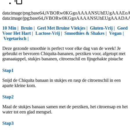
data:image/png;base64,iVBORw0KGgoAAAANSUhEUgAAAEo
data:image/jpg;base64,iVBORw0KGgoAAAANSUhEUgAAAD
10 Min |
Bruin
|
Geel Met Bruine Vlekjes
|
Gluten-Vrij
|
Goed
Voor Het Hart
|
Lactose-Vrij
|
Smoothies & Shakes
|
Vegan
|
Vegetarisch
|
Deze gezonde smoothie is perfect voor elke dag van de week! Je
gebruikt er bevroren Chiquita-bananen, perziken voor, afgetopt met
granaatappel, stukjes bananen, citroenschil en fijngehakte pistache
Stap1
Snijd de Chiquita banaan in stukjes en rasp de citroenschil in een
aparte kleine kom.
Stap2
Maal de stukjes banaan samen met de perziken, het citroensap en het
water tot een glad mengsel.
Stap3