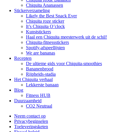
Chiquita Ananassen
Stickerverzameling
Likely the Best Snack Ever
Chiquita roze sticker
It’s Chiquita O’clock
Kunststickers
Haal een Chiquita meesterwerk uit de schil!
Chiquita-fitnessstickers
Spotify-afspeellijsten
We are bananas
Recepten
De ultieme gids voor Chiquita-smoothies
Bananenbrood
Rijpheids-stadia
Het Chiquita verhaal
Lekkerste banaan
Blog
Fitness HUB
Duurzaamheid
CO2 Neutraal
Neem contact op
Privacybeginselen
Toeleveringsketen
Fiscaal beleid