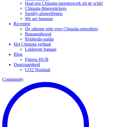
Haal een Chiquita meesterwerk uit de schil!
Chiquita-fitnessstickers
Spotify-afspeellijsten
We are bananas
Recepten
De ultieme gids voor Chiquita-smoothies
Bananenbrood
Rijpheids-stadia
Het Chiquita verhaal
Lekkerste banaan
Blog
Fitness HUB
Duurzaamheid
CO2 Neutraal
Community