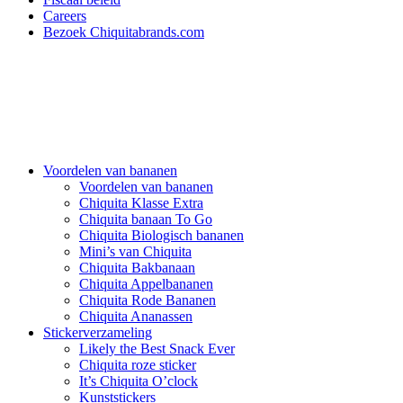
Careers
Bezoek Chiquitabrands.com
Voordelen van bananen
Voordelen van bananen
Chiquita Klasse Extra
Chiquita banaan To Go
Chiquita Biologisch bananen
Mini’s van Chiquita
Chiquita Bakbanaan
Chiquita Appelbananen
Chiquita Rode Bananen
Chiquita Ananassen
Stickerverzameling
Likely the Best Snack Ever
Chiquita roze sticker
It’s Chiquita O’clock
Kunststickers