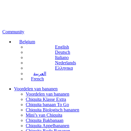
Community
Belgium
English
Deutsch
Italiano
Nederlands
Ελληνικα
العربية
French
Voordelen van bananen
Voordelen van bananen
Chiquita Klasse Extra
Chiquita banaan To Go
Chiquita Biologisch bananen
Mini’s van Chiquita
Chiquita Bakbanaan
Chiquita Appelbananen
Chiquita Rode Bananen