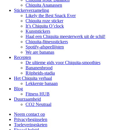
Chiquita Ananassen
Stickerverzameling
Likely the Best Snack Ever
Chiquita roze sticker
It’s Chiquita O’clock
Kunststickers
Haal een Chiquita meesterwerk uit de schil!
Chiquita-fitnessstickers
Spotify-afspeellijsten
We are bananas
Recepten
De ultieme gids voor Chiquita-smoothies
Bananenbrood
Rijpheids-stadia
Het Chiquita verhaal
Lekkerste banaan
Blog
Fitness HUB
Duurzaamheid
CO2 Neutraal
Neem contact op
Privacybeginselen
Toeleveringsketen
Fiscaal beleid