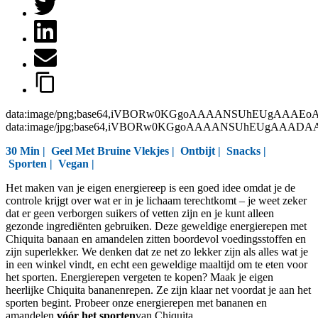
data:image/png;base64,iVBORw0KGgoAAAANSUhEUgAAAEo
data:image/jpg;base64,iVBORw0KGgoAAAANSUhEUgAAAD
30 Min |
Geel Met Bruine Vlekjes
|
Ontbijt
|
Snacks
|
Sporten
|
Vegan
|
Het maken van je eigen energiereep is een goed idee omdat je de
controle krijgt over wat er in je lichaam terechtkomt – je weet zeker
dat er geen verborgen suikers of vetten zijn en je kunt alleen
gezonde ingrediënten gebruiken. Deze geweldige energierepen met
Chiquita banaan en amandelen zitten boordevol voedingsstoffen en
zijn superlekker. We denken dat ze net zo lekker zijn als alles wat je
in een winkel vindt, en echt een geweldige maaltijd om te eten voor
het sporten. Energierepen vergeten te kopen? Maak je eigen
heerlijke Chiquita bananenrepen. Ze zijn klaar net voordat je aan het
sporten begint. Probeer onze energierepen met bananen en
amandelen
vóór het sporten
van Chiquita.