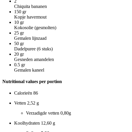
2
Chiquita bananen
150
gr
Kopje havermout
10
gr
Kokosolie (gesmolten)
25
gr
Gemalen lijnzaad
50
gr
Dadelpuree (6 stuks)
20
gr
Gesneden amandelen
0.5
gr
Gemalen kaneel
Nutritional values per portion
Calorieën
86
Vetten
2,52 g
Verzadigde vetten
0,80g
Koolhydraten
12,60 g