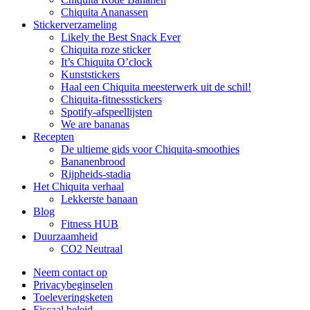
Chiquita Ananassen
Stickerverzameling
Likely the Best Snack Ever
Chiquita roze sticker
It’s Chiquita O’clock
Kunststickers
Haal een Chiquita meesterwerk uit de schil!
Chiquita-fitnessstickers
Spotify-afspeellijsten
We are bananas
Recepten
De ultieme gids voor Chiquita-smoothies
Bananenbrood
Rijpheids-stadia
Het Chiquita verhaal
Lekkerste banaan
Blog
Fitness HUB
Duurzaamheid
CO2 Neutraal
Neem contact op
Privacybeginselen
Toeleveringsketen
Fiscaal beleid