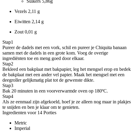
Suikers
5,86g
Vezels
2,11 g
Eiwitten
2,14 g
Zout
0,01 g
Stap
1
Pureer de dadels met een vork, schil en pureer je Chiquita banaan
samen met de dadels in een grote kom. Voeg de overige
ingrediënten toe en meng goed door elkaar.
Stap
2
Bekleed een bakplaat met bakpapier, leg het mengsel erop en bedek
de bakplaat met een ander vel papier. Maak het mengsel met een
deegroller gelijkmatig plat tot de gewenste dikte.
Stap
3
Bak 20 minuten in een voorverwarmde oven op 180ºC.
Stap
4
Als ze eenmaal zijn afgekoeld, hoef je ze alleen nog maar in plakjes
te snijden en ben je klaar om te genieten.
Ingredienten voor 14 Porties
Metric
Imperial