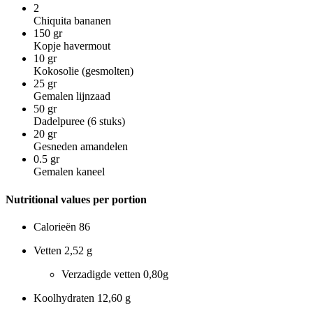
2
Chiquita bananen
150
gr
Kopje havermout
10
gr
Kokosolie (gesmolten)
25
gr
Gemalen lijnzaad
50
gr
Dadelpuree (6 stuks)
20
gr
Gesneden amandelen
0.5
gr
Gemalen kaneel
Nutritional values per portion
Calorieën
86
Vetten
2,52 g
Verzadigde vetten
0,80g
Koolhydraten
12,60 g