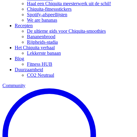
Haal een Chiquita meesterwerk uit de schil!
Chiquita-fitnessstickers
Spotify-afspeellijsten
We are bananas
Recepten
De ultieme gids voor Chiquita-smoothies
Bananenbrood
Rijpheids-stadia
Het Chiquita verhaal
Lekkerste banaan
Blog
Fitness HUB
Duurzaamheid
CO2 Neutraal
Community