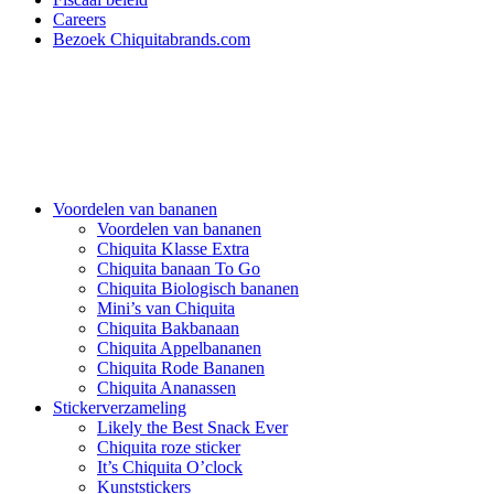
Careers
Bezoek Chiquitabrands.com
Voordelen van bananen
Voordelen van bananen
Chiquita Klasse Extra
Chiquita banaan To Go
Chiquita Biologisch bananen
Mini’s van Chiquita
Chiquita Bakbanaan
Chiquita Appelbananen
Chiquita Rode Bananen
Chiquita Ananassen
Stickerverzameling
Likely the Best Snack Ever
Chiquita roze sticker
It’s Chiquita O’clock
Kunststickers