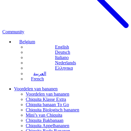
Community
Belgium
English
Deutsch
Italiano
Nederlands
Ελληνικα
العربية
French
Voordelen van bananen
Voordelen van bananen
Chiquita Klasse Extra
Chiquita banaan To Go
Chiquita Biologisch bananen
Mini’s van Chiquita
Chiquita Bakbanaan
Chiquita Appelbananen
Chiquita Rode Bananen