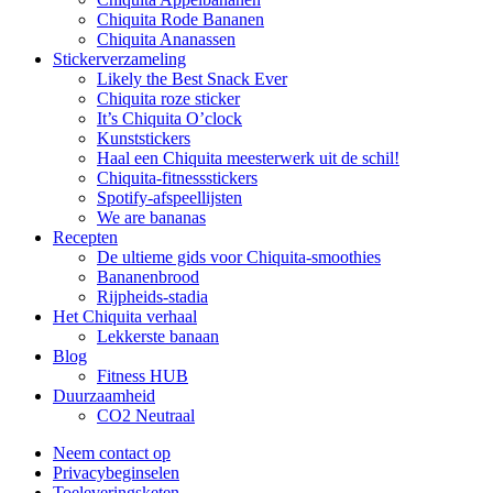
Chiquita Rode Bananen
Chiquita Ananassen
Stickerverzameling
Likely the Best Snack Ever
Chiquita roze sticker
It’s Chiquita O’clock
Kunststickers
Haal een Chiquita meesterwerk uit de schil!
Chiquita-fitnessstickers
Spotify-afspeellijsten
We are bananas
Recepten
De ultieme gids voor Chiquita-smoothies
Bananenbrood
Rijpheids-stadia
Het Chiquita verhaal
Lekkerste banaan
Blog
Fitness HUB
Duurzaamheid
CO2 Neutraal
Neem contact op
Privacybeginselen
Toeleveringsketen