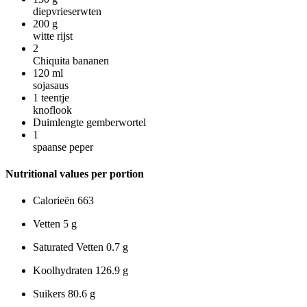
diepvrieserwten
200
g
witte rijst
2
Chiquita bananen
120
ml
sojasaus
1
teentje
knoflook
Duimlengte gemberwortel
1
spaanse peper
Nutritional values per portion
Calorieën
663
Vetten
5 g
Saturated Vetten
0.7 g
Koolhydraten
126.9 g
Suikers
80.6 g