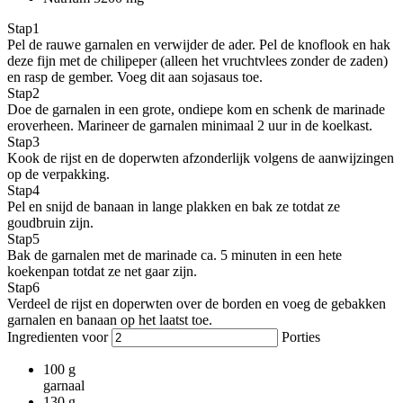
Stap
1
Pel de rauwe garnalen en verwijder de ader. Pel de knoflook en hak
deze fijn met de chilipeper (alleen het vruchtvlees zonder de zaden)
en rasp de gember. Voeg dit aan sojasaus toe.
Stap
2
Doe de garnalen in een grote, ondiepe kom en schenk de marinade
eroverheen. Marineer de garnalen minimaal 2 uur in de koelkast.
Stap
3
Kook de rijst en de doperwten afzonderlijk volgens de aanwijzingen
op de verpakking.
Stap
4
Pel en snijd de banaan in lange plakken en bak ze totdat ze
goudbruin zijn.
Stap
5
Bak de garnalen met de marinade ca. 5 minuten in een hete
koekenpan totdat ze net gaar zijn.
Stap
6
Verdeel de rijst en doperwten over de borden en voeg de gebakken
garnalen en banaan op het laatst toe.
Ingredienten voor
Porties
100
g
garnaal
130
g