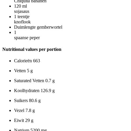
Chiquita bananen
120
ml
sojasaus
1
teentje
knoflook
Duimlengte gemberwortel
1
spaanse peper
Nutritional values per portion
Calorieën
663
Vetten
5 g
Saturated Vetten
0.7 g
Koolhydraten
126.9 g
Suikers
80.6 g
Vezel
7.8 g
Eiwit
29 g
Natrium
5200 mg