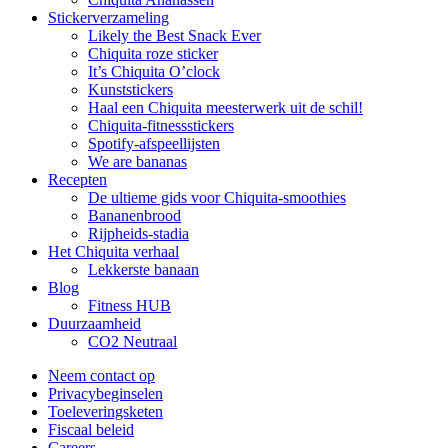
Stickerverzameling
Likely the Best Snack Ever
Chiquita roze sticker
It’s Chiquita O’clock
Kunststickers
Haal een Chiquita meesterwerk uit de schil!
Chiquita-fitnessstickers
Spotify-afspeellijsten
We are bananas
Recepten
De ultieme gids voor Chiquita-smoothies
Bananenbrood
Rijpheids-stadia
Het Chiquita verhaal
Lekkerste banaan
Blog
Fitness HUB
Duurzaamheid
CO2 Neutraal
Neem contact op
Privacybeginselen
Toeleveringsketen
Fiscaal beleid
Careers