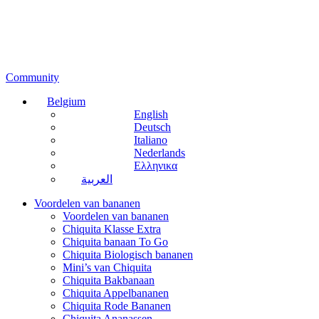
Community
Belgium
English
Deutsch
Italiano
Nederlands
Ελληνικα
العربية
Voordelen van bananen
Voordelen van bananen
Chiquita Klasse Extra
Chiquita banaan To Go
Chiquita Biologisch bananen
Mini’s van Chiquita
Chiquita Bakbanaan
Chiquita Appelbananen
Chiquita Rode Bananen
Chiquita Ananassen