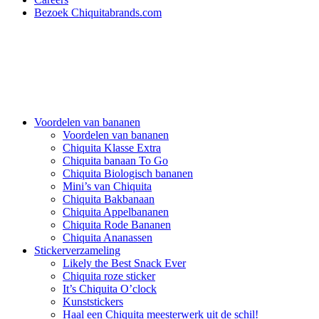
Bezoek Chiquitabrands.com
Voordelen van bananen
Voordelen van bananen
Chiquita Klasse Extra
Chiquita banaan To Go
Chiquita Biologisch bananen
Mini’s van Chiquita
Chiquita Bakbanaan
Chiquita Appelbananen
Chiquita Rode Bananen
Chiquita Ananassen
Stickerverzameling
Likely the Best Snack Ever
Chiquita roze sticker
It’s Chiquita O’clock
Kunststickers
Haal een Chiquita meesterwerk uit de schil!