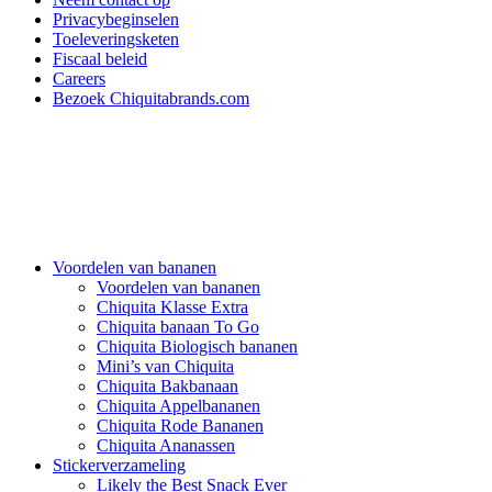
Privacybeginselen
Toeleveringsketen
Fiscaal beleid
Careers
Bezoek Chiquitabrands.com
Voordelen van bananen
Voordelen van bananen
Chiquita Klasse Extra
Chiquita banaan To Go
Chiquita Biologisch bananen
Mini’s van Chiquita
Chiquita Bakbanaan
Chiquita Appelbananen
Chiquita Rode Bananen
Chiquita Ananassen
Stickerverzameling
Likely the Best Snack Ever