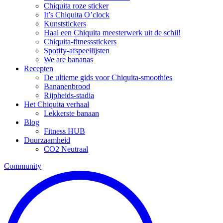
Chiquita roze sticker
It’s Chiquita O’clock
Kunststickers
Haal een Chiquita meesterwerk uit de schil!
Chiquita-fitnessstickers
Spotify-afspeellijsten
We are bananas
Recepten
De ultieme gids voor Chiquita-smoothies
Bananenbrood
Rijpheids-stadia
Het Chiquita verhaal
Lekkerste banaan
Blog
Fitness HUB
Duurzaamheid
CO2 Neutraal
Community