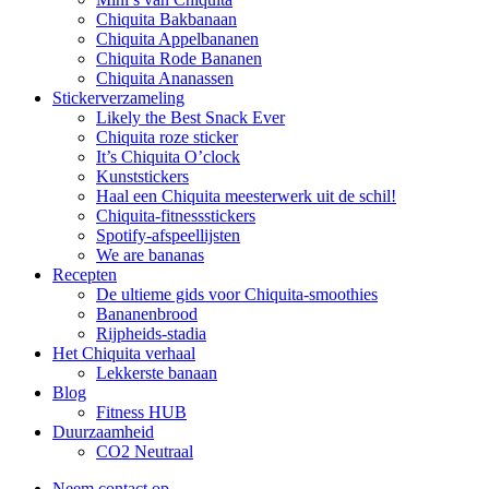
Chiquita Bakbanaan
Chiquita Appelbananen
Chiquita Rode Bananen
Chiquita Ananassen
Stickerverzameling
Likely the Best Snack Ever
Chiquita roze sticker
It’s Chiquita O’clock
Kunststickers
Haal een Chiquita meesterwerk uit de schil!
Chiquita-fitnessstickers
Spotify-afspeellijsten
We are bananas
Recepten
De ultieme gids voor Chiquita-smoothies
Bananenbrood
Rijpheids-stadia
Het Chiquita verhaal
Lekkerste banaan
Blog
Fitness HUB
Duurzaamheid
CO2 Neutraal
Neem contact op