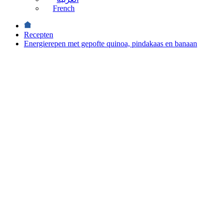
French
Recepten
Energierepen met gepofte quinoa, pindakaas en banaan