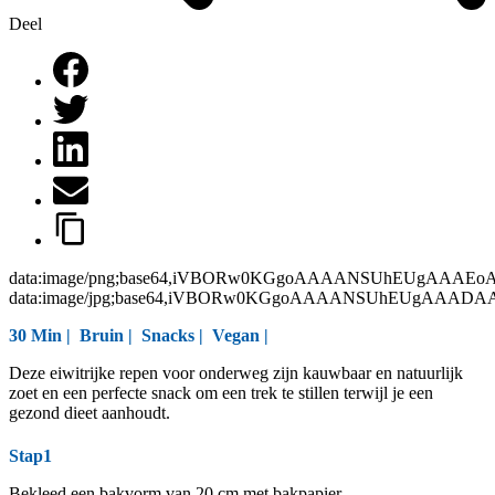
Deel
data:image/png;base64,iVBORw0KGgoAAAANSUhEUgAAAEo
data:image/jpg;base64,iVBORw0KGgoAAAANSUhEUgAAAD
30 Min |
Bruin
|
Snacks
|
Vegan
|
Deze eiwitrijke repen voor onderweg zijn kauwbaar en natuurlijk
zoet en een perfecte snack om een trek te stillen terwijl je een
gezond dieet aanhoudt.
Stap1
Bekleed een bakvorm van 20 cm met bakpapier.