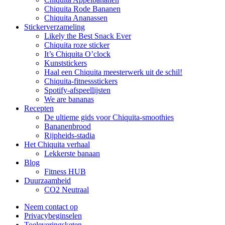
Chiquita Rode Bananen
Chiquita Ananassen
Stickerverzameling
Likely the Best Snack Ever
Chiquita roze sticker
It’s Chiquita O’clock
Kunststickers
Haal een Chiquita meesterwerk uit de schil!
Chiquita-fitnessstickers
Spotify-afspeellijsten
We are bananas
Recepten
De ultieme gids voor Chiquita-smoothies
Bananenbrood
Rijpheids-stadia
Het Chiquita verhaal
Lekkerste banaan
Blog
Fitness HUB
Duurzaamheid
CO2 Neutraal
Neem contact op
Privacybeginselen
Toeleveringsketen