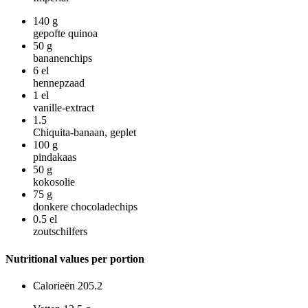
140
g
gepofte quinoa
50
g
bananenchips
6
el
hennepzaad
1
el
vanille-extract
1.5
Chiquita-banaan, geplet
100
g
pindakaas
50
g
kokosolie
75
g
donkere chocoladechips
0.5
el
zoutschilfers
Nutritional values per portion
Calorieën
205.2