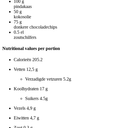
100
g
pindakaas
50
g
kokosolie
75
g
donkere chocoladechips
0.5
el
zoutschilfers
Nutritional values per portion
Calorieën
205.2
Vetten
12,5 g
Verzadigde vetzuren
5.2g
Koolhydraten
17 g
Suikers
4.5g
Vezels
4,9 g
Eiwitten
4,7 g
Zout
0,3 g