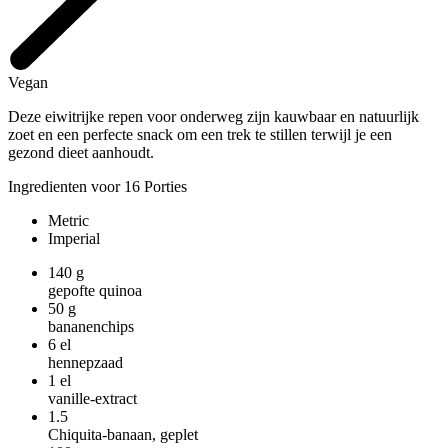
Vegan
Deze eiwitrijke repen voor onderweg zijn kauwbaar en natuurlijk
zoet en een perfecte snack om een trek te stillen terwijl je een
gezond dieet aanhoudt.
Ingredienten voor 16 Porties
Metric
Imperial
140
g
gepofte quinoa
50
g
bananenchips
6
el
hennepzaad
1
el
vanille-extract
1.5
Chiquita-banaan, geplet