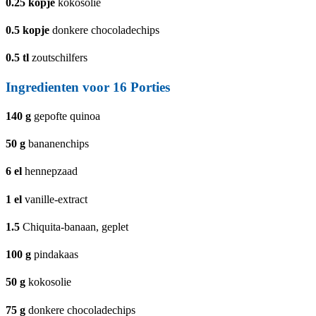
0.25
kopje
kokosolie
0.5
kopje
donkere chocoladechips
0.5
tl
zoutschilfers
Ingredienten voor 16 Porties
140
g
gepofte quinoa
50
g
bananenchips
6
el
hennepzaad
1
el
vanille-extract
1.5
Chiquita-banaan, geplet
100
g
pindakaas
50
g
kokosolie
75
g
donkere chocoladechips