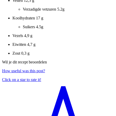
Vetten
12,5 g
Verzadigde vetzuren
5.2g
Koolhydraten
17 g
Suikers
4.5g
Vezels
4,9 g
Eiwitten
4,7 g
Zout
0,3 g
Wil je dit recept beoordelen
How useful was this post?
Click on a star to rate it!