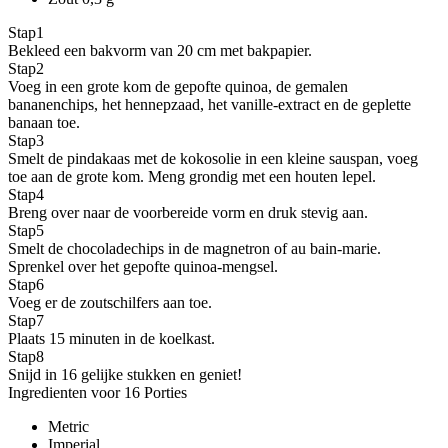
Stap
1
Bekleed een bakvorm van 20 cm met bakpapier.
Stap
2
Voeg in een grote kom de gepofte quinoa, de gemalen
bananenchips, het hennepzaad, het vanille-extract en de geplette
banaan toe.
Stap
3
Smelt de pindakaas met de kokosolie in een kleine sauspan, voeg
toe aan de grote kom. Meng grondig met een houten lepel.
Stap
4
Breng over naar de voorbereide vorm en druk stevig aan.
Stap
5
Smelt de chocoladechips in de magnetron of au bain-marie.
Sprenkel over het gepofte quinoa-mengsel.
Stap
6
Voeg er de zoutschilfers aan toe.
Stap
7
Plaats 15 minuten in de koelkast.
Stap
8
Snijd in 16 gelijke stukken en geniet!
Ingredienten voor 16 Porties
Metric
Imperial