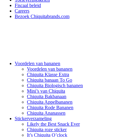
Fiscaal beleid
Careers
Bezoek Chiquitabrands.com
Voordelen van bananen
Voordelen van bananen
Chiquita Klasse Extra
Chiquita banaan To Go
Chiquita Biologisch bananen
Mini’s van Chiquita
Chiquita Bakbanaan
Chiquita Appelbananen
Chiquita Rode Bananen
Chiquita Ananassen
Stickerverzameling
Likely the Best Snack Ever
Chiquita roze sticker
It’s Chiquita O’clock