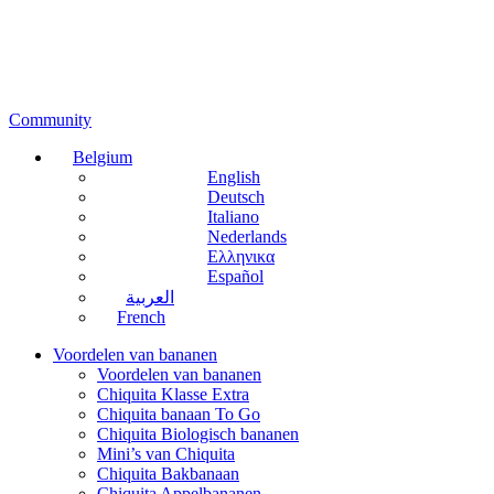
Community
Belgium
English
Deutsch
Italiano
Nederlands
Ελληνικα
Español
العربية
French
Voordelen van bananen
Voordelen van bananen
Chiquita Klasse Extra
Chiquita banaan To Go
Chiquita Biologisch bananen
Mini’s van Chiquita
Chiquita Bakbanaan
Chiquita Appelbananen