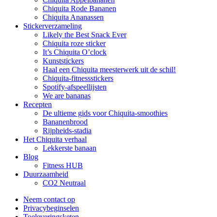
Chiquita Rode Bananen
Chiquita Ananassen
Stickerverzameling
Likely the Best Snack Ever
Chiquita roze sticker
It’s Chiquita O’clock
Kunststickers
Haal een Chiquita meesterwerk uit de schil!
Chiquita-fitnessstickers
Spotify-afspeellijsten
We are bananas
Recepten
De ultieme gids voor Chiquita-smoothies
Bananenbrood
Rijpheids-stadia
Het Chiquita verhaal
Lekkerste banaan
Blog
Fitness HUB
Duurzaamheid
CO2 Neutraal
Neem contact op
Privacybeginselen
Toeleveringsketen