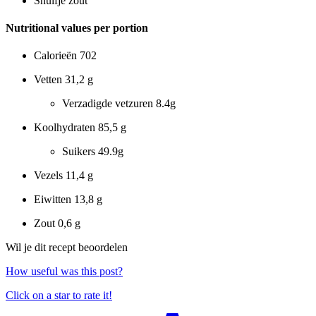
Snuifje zout
Nutritional values per portion
Calorieën
702
Vetten
31,2 g
Verzadigde vetzuren
8.4g
Koolhydraten
85,5 g
Suikers
49.9g
Vezels
11,4 g
Eiwitten
13,8 g
Zout
0,6 g
Wil je dit recept beoordelen
How useful was this post?
Click on a star to rate it!