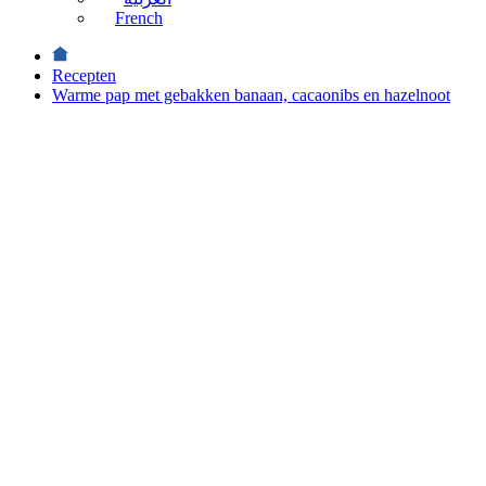
French
Recepten
Warme pap met gebakken banaan, cacaonibs en hazelnoot