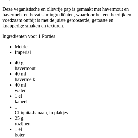
Deze veganistische en olievrije pap is gemaakt met havermout en
havermelk en bevat startingrediënten, waardoor het een heerlijk en
voedzaam ontbijt is met de juiste geroosterde, getoaste en
knapperige smaken en texturen.
Ingredienten voor 1 Porties
Metric
Imperial
40
g
havermout
40
ml
havermelk
40
ml
water
1
el
kaneel
1
Chiquita-banaan, in plakjes
25
g
rozijnen
1
el
boter