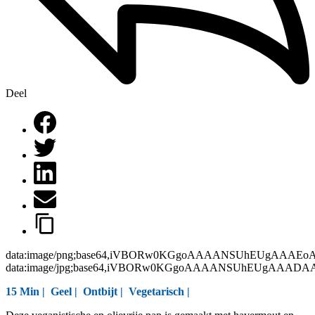
Deel
data:image/png;base64,iVBORw0KGgoAAAANSUhEUgAAAEo
data:image/jpg;base64,iVBORw0KGgoAAAANSUhEUgAAAD
15 Min |
Geel
|
Ontbijt
|
Vegetarisch
|