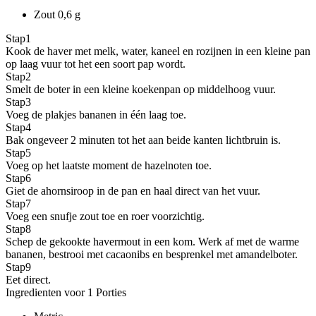
Zout
0,6 g
Stap
1
Kook de haver met melk, water, kaneel en rozijnen in een kleine pan
op laag vuur tot het een soort pap wordt.
Stap
2
Smelt de boter in een kleine koekenpan op middelhoog vuur.
Stap
3
Voeg de plakjes bananen in één laag toe.
Stap
4
Bak ongeveer 2 minuten tot het aan beide kanten lichtbruin is.
Stap
5
Voeg op het laatste moment de hazelnoten toe.
Stap
6
Giet de ahornsiroop in de pan en haal direct van het vuur.
Stap
7
Voeg een snufje zout toe en roer voorzichtig.
Stap
8
Schep de gekookte havermout in een kom. Werk af met de warme
bananen, bestrooi met cacaonibs en besprenkel met amandelboter.
Stap
9
Eet direct.
Ingredienten voor 1 Porties