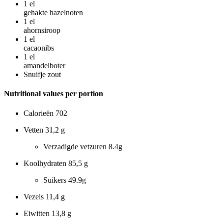
1
el
gehakte hazelnoten
1
el
ahornsiroop
1
el
cacaonibs
1
el
amandelboter
Snuifje zout
Nutritional values per portion
Calorieën
702
Vetten
31,2 g
Verzadigde vetzuren
8.4g
Koolhydraten
85,5 g
Suikers
49.9g
Vezels
11,4 g
Eiwitten
13,8 g