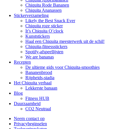
Chiquita Rode Bananen
Chiquita Ananassen
Stickerverzameling
Likely the Best Snack Ever
Chiquita roze sticker
It’s Chiquita O’clock
Kunststickers
Haal een Chiquita meesterwerk uit de schil!
Chiquita-fitnessstickers
Spotify-afspeellijsten
We are bananas
Recepten
De ultieme gids voor Chiquita-smoothies
Bananenbrood
Rijpheids-stadia
Het Chiquita verhaal
Lekkerste banaan
Blog
Fitness HUB
Duurzaamheid
CO2 Neutraal
Neem contact op
Privacybeginselen
Toeleveringsketen