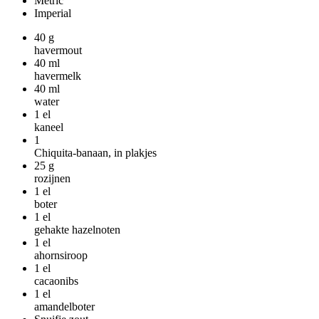
Metric
Imperial
40
g
havermout
40
ml
havermelk
40
ml
water
1
el
kaneel
1
Chiquita-banaan, in plakjes
25
g
rozijnen
1
el
boter
1
el
gehakte hazelnoten
1
el
ahornsiroop
1
el
cacaonibs
1
el
amandelboter