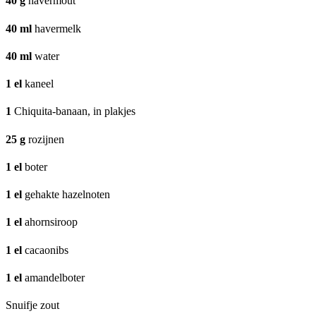
40
g
havermout
40
ml
havermelk
40
ml
water
1
el
kaneel
1
Chiquita-banaan, in plakjes
25
g
rozijnen
1
el
boter
1
el
gehakte hazelnoten
1
el
ahornsiroop
1
el
cacaonibs
1
el
amandelboter
Snuifje zout