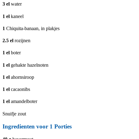
3
el
water
1
el
kaneel
1
Chiquita-banaan, in plakjes
2.5
el
rozijnen
1
el
boter
1
el
gehakte hazelnoten
1
el
ahornsiroop
1
el
cacaonibs
1
el
amandelboter
Snuifje zout
Ingredienten voor 1 Porties