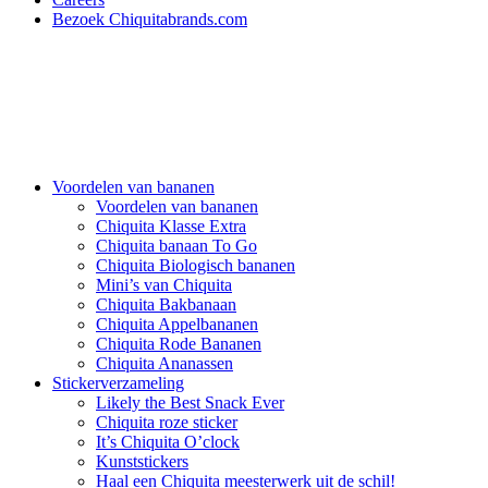
Bezoek Chiquitabrands.com
Voordelen van bananen
Voordelen van bananen
Chiquita Klasse Extra
Chiquita banaan To Go
Chiquita Biologisch bananen
Mini’s van Chiquita
Chiquita Bakbanaan
Chiquita Appelbananen
Chiquita Rode Bananen
Chiquita Ananassen
Stickerverzameling
Likely the Best Snack Ever
Chiquita roze sticker
It’s Chiquita O’clock
Kunststickers
Haal een Chiquita meesterwerk uit de schil!