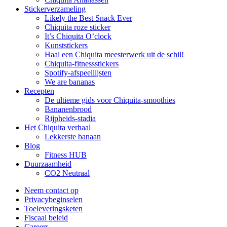
Stickerverzameling
Likely the Best Snack Ever
Chiquita roze sticker
It’s Chiquita O’clock
Kunststickers
Haal een Chiquita meesterwerk uit de schil!
Chiquita-fitnessstickers
Spotify-afspeellijsten
We are bananas
Recepten
De ultieme gids voor Chiquita-smoothies
Bananenbrood
Rijpheids-stadia
Het Chiquita verhaal
Lekkerste banaan
Blog
Fitness HUB
Duurzaamheid
CO2 Neutraal
Neem contact op
Privacybeginselen
Toeleveringsketen
Fiscaal beleid
Careers