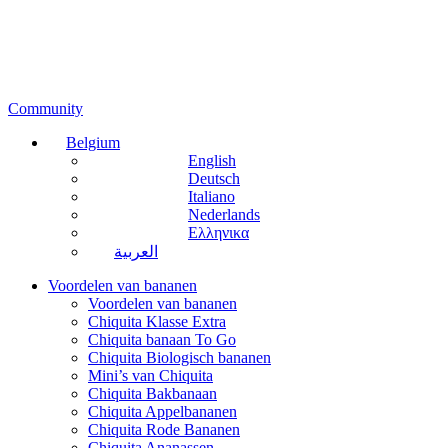
Community
Belgium
English
Deutsch
Italiano
Nederlands
Ελληνικα
العربية
Voordelen van bananen
Voordelen van bananen
Chiquita Klasse Extra
Chiquita banaan To Go
Chiquita Biologisch bananen
Mini’s van Chiquita
Chiquita Bakbanaan
Chiquita Appelbananen
Chiquita Rode Bananen
Chiquita Ananassen