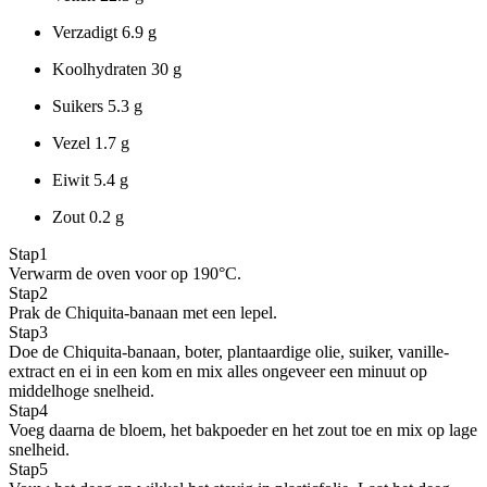
Verzadigt
6.9 g
Koolhydraten
30 g
Suikers
5.3 g
Vezel
1.7 g
Eiwit
5.4 g
Zout
0.2 g
Stap
1
Verwarm de oven voor op 190°C.
Stap
2
Prak de Chiquita-banaan met een lepel.
Stap
3
Doe de Chiquita-banaan, boter, plantaardige olie, suiker, vanille-
extract en ei in een kom en mix alles ongeveer een minuut op
middelhoge snelheid.
Stap
4
Voeg daarna de bloem, het bakpoeder en het zout toe en mix op lage
snelheid.
Stap
5