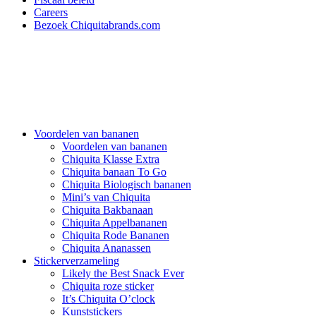
Careers
Bezoek Chiquitabrands.com
Voordelen van bananen
Voordelen van bananen
Chiquita Klasse Extra
Chiquita banaan To Go
Chiquita Biologisch bananen
Mini’s van Chiquita
Chiquita Bakbanaan
Chiquita Appelbananen
Chiquita Rode Bananen
Chiquita Ananassen
Stickerverzameling
Likely the Best Snack Ever
Chiquita roze sticker
It’s Chiquita O’clock
Kunststickers