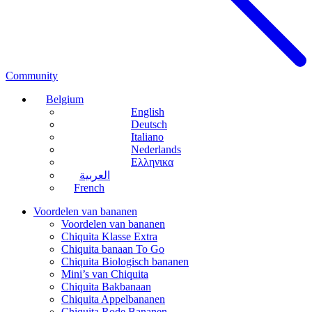
Community
Belgium
English
Deutsch
Italiano
Nederlands
Ελληνικα
العربية
French
Voordelen van bananen
Voordelen van bananen
Chiquita Klasse Extra
Chiquita banaan To Go
Chiquita Biologisch bananen
Mini’s van Chiquita
Chiquita Bakbanaan
Chiquita Appelbananen
Chiquita Rode Bananen