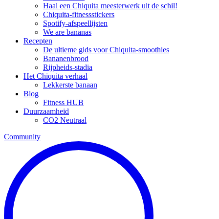
Haal een Chiquita meesterwerk uit de schil!
Chiquita-fitnessstickers
Spotify-afspeellijsten
We are bananas
Recepten
De ultieme gids voor Chiquita-smoothies
Bananenbrood
Rijpheids-stadia
Het Chiquita verhaal
Lekkerste banaan
Blog
Fitness HUB
Duurzaamheid
CO2 Neutraal
Community