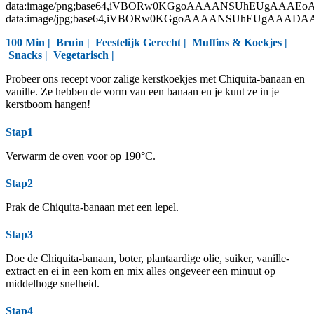
data:image/png;base64,iVBORw0KGgoAAAANSUhEUgAAAEo
data:image/jpg;base64,iVBORw0KGgoAAAANSUhEUgAAAD
100 Min |
Bruin
|
Feestelijk Gerecht
|
Muffins & Koekjes
|
Snacks
|
Vegetarisch
|
Probeer ons recept voor zalige kerstkoekjes met Chiquita-banaan en
vanille. Ze hebben de vorm van een banaan en je kunt ze in je
kerstboom hangen!
Stap1
Verwarm de oven voor op 190°C.
Stap2
Prak de Chiquita-banaan met een lepel.
Stap3
Doe de Chiquita-banaan, boter, plantaardige olie, suiker, vanille-
extract en ei in een kom en mix alles ongeveer een minuut op
middelhoge snelheid.
Stap4