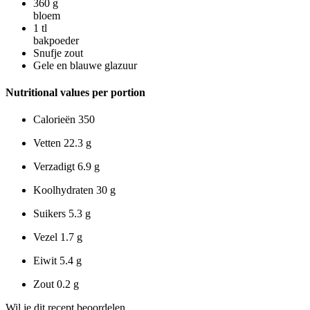
360
g
bloem
1
tl
bakpoeder
Snufje zout
Gele en blauwe glazuur
Nutritional values per portion
Calorieën
350
Vetten
22.3 g
Verzadigt
6.9 g
Koolhydraten
30 g
Suikers
5.3 g
Vezel
1.7 g
Eiwit
5.4 g
Zout
0.2 g
Wil je dit recept beoordelen