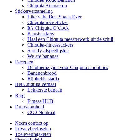
Chiquita Ananassen
Stickerverzameling
Likely the Best Snack Ever
Chiquita roze sticker
It’s Chiquita O’clock
Kunststickers
Haal een Chiquita meesterwerk uit de schil!
Chiquita-fitnessstickers
Spotify-afspeellijsten
We are bananas
Recepten
De ultieme gids voor Chiquita-smoothies
Bananenbrood
Rijpheids-stadia
Het Chiquita verhaal
Lekkerste banaan
Blog
Fitness HUB
Duurzaamheid
CO2 Neutraal
Neem contact op
Privacybeginselen
Toeleveringsketen
Fiscaal beleid