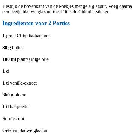
Bestrijk de bovenkant van de koekjes met gele glazuur. Voeg daarna
een beetje blauwe glazuur toe. Dit is de Chiquita-sticker.
Ingredienten voor
2
Porties
1
grote Chiquita-bananen
80
g
butter
180
ml
plantaardige olie
1
ei
1
tl
vanille-extract
360
g
bloem
1
tl
bakpoeder
Snufje zout
Gele en blauwe glazuur