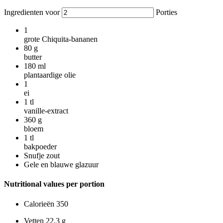
Ingredienten voor
Porties
1
grote Chiquita-bananen
80
g
butter
180
ml
plantaardige olie
1
ei
1
tl
vanille-extract
360
g
bloem
1
tl
bakpoeder
Snufje zout
Gele en blauwe glazuur
Nutritional values per portion
Calorieën
350
Vetten
22.3 g