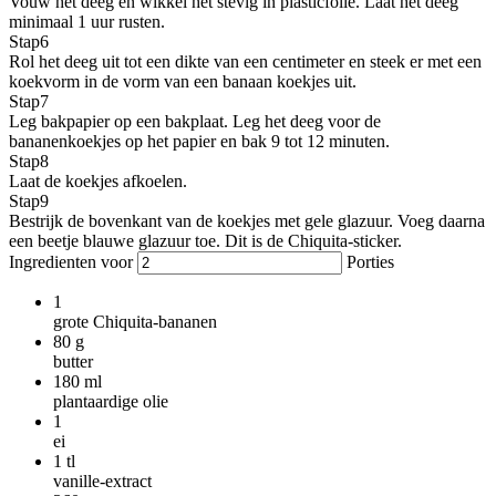
Vouw het deeg en wikkel het stevig in plasticfolie. Laat het deeg
minimaal 1 uur rusten.
Stap
6
Rol het deeg uit tot een dikte van een centimeter en steek er met een
koekvorm in de vorm van een banaan koekjes uit.
Stap
7
Leg bakpapier op een bakplaat. Leg het deeg voor de
bananenkoekjes op het papier en bak 9 tot 12 minuten.
Stap
8
Laat de koekjes afkoelen.
Stap
9
Bestrijk de bovenkant van de koekjes met gele glazuur. Voeg daarna
een beetje blauwe glazuur toe. Dit is de Chiquita-sticker.
Ingredienten voor
Porties
1
grote Chiquita-bananen
80
g
butter
180
ml
plantaardige olie
1
ei
1
tl
vanille-extract