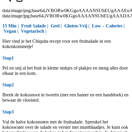
data:image/png;base64,iVBORw0KGgoAAAANSUhEUgAAAEo
data:image/jpg;base64,iVBORw0KGgoAAAANSUhEUgAAAD
15 Min |
Fruit Salade
|
Geel
|
Gluten-Vrij
|
Low – Calories
|
Vegan
|
Vegetarisch
|
Hier vind je het Chiquita recept voor een fruitsalade in een
kokoskommetje!
Stap1
Pel en snij al het fruit in kleine stukjes of plakjes en meng alles door
elkaar in een kom.
Stap2
Breek de kokosnoot in tweeën (met een hamer en een handdoek) en
bewaar de vloeistof.
Stap3
Vul de halve kokosnoten met de fruitsalade. Sprenkel het
kokoswater over de salade en versier met muntblaadjes. Je kunt ook