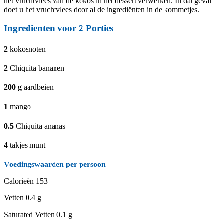
het vruchtvlees van de kokos in het dessert verwerken. In dat geval
doet u het vruchtvlees door al de ingrediënten in de kommetjes.
Ingredienten voor
2
Porties
2
kokosnoten
2
Chiquita bananen
200
g
aardbeien
1
mango
0.5
Chiquita ananas
4
takjes munt
Voedingswaarden per persoon
Calorieën
153
Vetten
0.4 g
Saturated Vetten
0.1 g