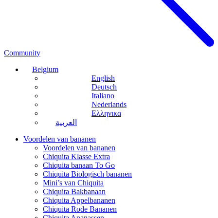
Community
Belgium
English
Deutsch
Italiano
Nederlands
Ελληνικα
العربية
Voordelen van bananen
Voordelen van bananen
Chiquita Klasse Extra
Chiquita banaan To Go
Chiquita Biologisch bananen
Mini’s van Chiquita
Chiquita Bakbanaan
Chiquita Appelbananen
Chiquita Rode Bananen
Chiquita Ananassen