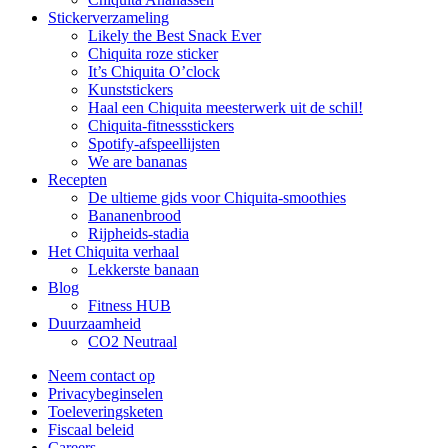
Stickerverzameling
Likely the Best Snack Ever
Chiquita roze sticker
It’s Chiquita O’clock
Kunststickers
Haal een Chiquita meesterwerk uit de schil!
Chiquita-fitnessstickers
Spotify-afspeellijsten
We are bananas
Recepten
De ultieme gids voor Chiquita-smoothies
Bananenbrood
Rijpheids-stadia
Het Chiquita verhaal
Lekkerste banaan
Blog
Fitness HUB
Duurzaamheid
CO2 Neutraal
Neem contact op
Privacybeginselen
Toeleveringsketen
Fiscaal beleid
Careers