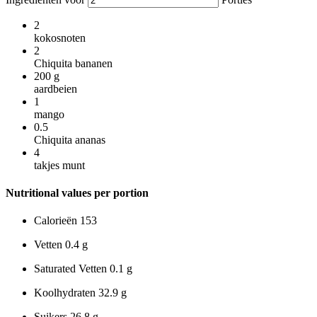
2
kokosnoten
2
Chiquita bananen
200
g
aardbeien
1
mango
0.5
Chiquita ananas
4
takjes munt
Nutritional values per portion
Calorieën
153
Vetten
0.4 g
Saturated Vetten
0.1 g
Koolhydraten
32.9 g
Suikers
26.8 g