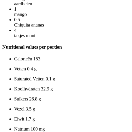
aardbeien
1
mango
0.5
Chiquita ananas
4
takjes munt
Nutritional values per portion
Calorieën
153
Vetten
0.4 g
Saturated Vetten
0.1 g
Koolhydraten
32.9 g
Suikers
26.8 g
Vezel
3.5 g
Eiwit
1.7 g
Natrium
100 mg