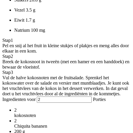
Vezel
3.5 g
Eiwit
1.7 g
Natrium
100 mg
Stap
1
Pel en snij al het fruit in kleine stukjes of plakjes en meng alles door
elkaar in een kom.
Stap
2
Breek de kokosnoot in tweeën (met een hamer en een handdoek) en
bewaar de vloeistof.
Stap
3
Vul de halve kokosnoten met de fruitsalade. Sprenkel het
kokoswater over de salade en versier met muntblaadjes. Je kunt ook
het vruchtvlees van de kokos in het dessert verwerken. In dat geval
doet u het vruchtvlees door al de ingrediënten in de kommetjes.
Ingredienten voor
Porties
2
kokosnoten
2
Chiquita bananen
200
g