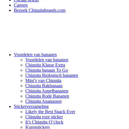
Careers
Bezoek Chiquitabrands.com
Voordelen van bananen
Voordelen van bananen
Chiquita Klasse Extra
Chiquita banaan To Go
Chiquita Biologisch bananen
Mini’s van Chiquita
Chiquita Bakbanaan
Chiquita Appelbananen
Chiquita Rode Bananen
Chiquita Ananassen
Stickerverzameling
Likely the Best Snack Ever
Chiquita roze sticker
It’s Chiquita O’clock
Kunststickers