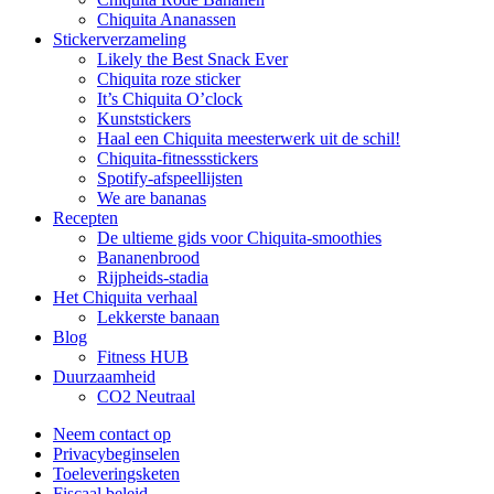
Chiquita Ananassen
Stickerverzameling
Likely the Best Snack Ever
Chiquita roze sticker
It’s Chiquita O’clock
Kunststickers
Haal een Chiquita meesterwerk uit de schil!
Chiquita-fitnessstickers
Spotify-afspeellijsten
We are bananas
Recepten
De ultieme gids voor Chiquita-smoothies
Bananenbrood
Rijpheids-stadia
Het Chiquita verhaal
Lekkerste banaan
Blog
Fitness HUB
Duurzaamheid
CO2 Neutraal
Neem contact op
Privacybeginselen
Toeleveringsketen
Fiscaal beleid