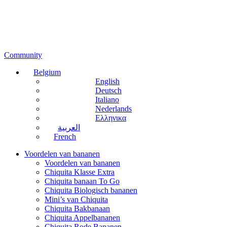
Community
Belgium
English
Deutsch
Italiano
Nederlands
Ελληνικα
العربية
French
Voordelen van bananen
Voordelen van bananen
Chiquita Klasse Extra
Chiquita banaan To Go
Chiquita Biologisch bananen
Mini’s van Chiquita
Chiquita Bakbanaan
Chiquita Appelbananen
Chiquita Rode Bananen