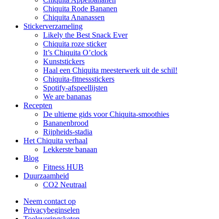
Chiquita Rode Bananen
Chiquita Ananassen
Stickerverzameling
Likely the Best Snack Ever
Chiquita roze sticker
It’s Chiquita O’clock
Kunststickers
Haal een Chiquita meesterwerk uit de schil!
Chiquita-fitnessstickers
Spotify-afspeellijsten
We are bananas
Recepten
De ultieme gids voor Chiquita-smoothies
Bananenbrood
Rijpheids-stadia
Het Chiquita verhaal
Lekkerste banaan
Blog
Fitness HUB
Duurzaamheid
CO2 Neutraal
Neem contact op
Privacybeginselen
Toeleveringsketen