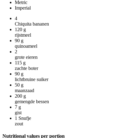
Metric
Imperial
4
Chiquita bananen
120
g
rijstmeel
90
g
quinoameel
2
grote eieren
115
g
zachte boter
90
g
lichtbruine suiker
50
g
maanzaad
200
g
gemengde bessen
7
g
gist
1
Snufje
zout
Nutritional values per portion