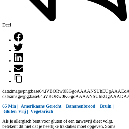
Deel
data:image/png;base64,iVBORw0KGgoAAAANSUhEUgAAAEo
data:image/jpg;base64,iVBORw0KGgoAAAANSUhEUgAAAD
65 Min |
Amerikaans Gerecht
|
Bananenbrood
|
Bruin
|
Gluten-Vrij
|
Vegetarisch
|
Als je allergisch bent voor gluten of een tarwevrij dieet volgt,
betekent dit niet dat je heerlijke traktaties moet opgeven. Soms