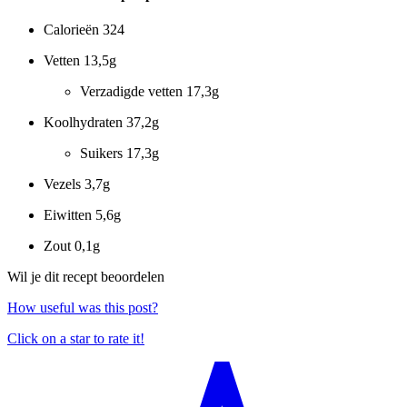
Calorieën
324
Vetten
13,5g
Verzadigde vetten
17,3g
Koolhydraten
37,2g
Suikers
17,3g
Vezels
3,7g
Eiwitten
5,6g
Zout
0,1g
Wil je dit recept beoordelen
How useful was this post?
Click on a star to rate it!