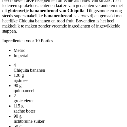
beschouwen deze recepten ten onrechte als flauw van smaak. Laat
iedereen sprakeloos achter en laat ze van gedachten veranderen met
dit
glutenvrije bananenbrood van Chiquita
. Dit gezonde en nog
steeds supersmakelijke
bananenbrood
is tarwevrij en gemaakt met
heerlijke Chiquita bananen en rood fruit. Bovendien is het heel
makkelijk te maken zonder vreemde ingrediënten of ingewikkelde
stappen.
Ingredienten voor 10 Porties
Metric
Imperial
4
Chiquita bananen
120
g
rijstmeel
90
g
quinoameel
2
grote eieren
115
g
zachte boter
90
g
lichtbruine suiker
50
g