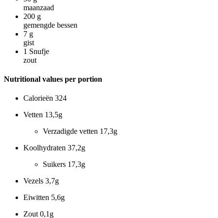
maanzaad
200
g
gemengde bessen
7
g
gist
1
Snufje
zout
Nutritional values per portion
Calorieën
324
Vetten
13,5g
Verzadigde vetten
17,3g
Koolhydraten
37,2g
Suikers
17,3g
Vezels
3,7g
Eiwitten
5,6g
Zout
0,1g