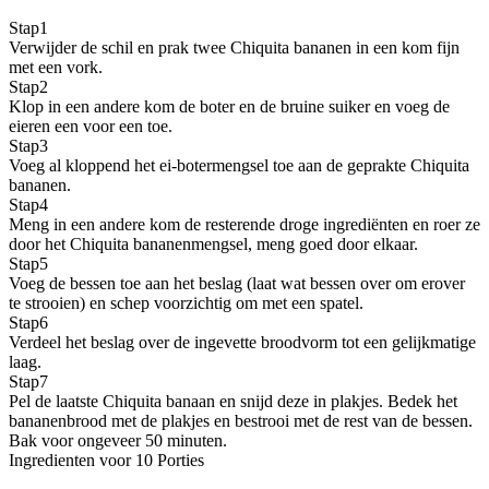
Stap
1
Verwijder de schil en prak twee Chiquita bananen in een kom fijn
met een vork.
Stap
2
Klop in een andere kom de boter en de bruine suiker en voeg de
eieren een voor een toe.
Stap
3
Voeg al kloppend het ei-botermengsel toe aan de geprakte Chiquita
bananen.
Stap
4
Meng in een andere kom de resterende droge ingrediënten en roer ze
door het Chiquita bananenmengsel, meng goed door elkaar.
Stap
5
Voeg de bessen toe aan het beslag (laat wat bessen over om erover
te strooien) en schep voorzichtig om met een spatel.
Stap
6
Verdeel het beslag over de ingevette broodvorm tot een gelijkmatige
laag.
Stap
7
Pel de laatste Chiquita banaan en snijd deze in plakjes. Bedek het
bananenbrood met de plakjes en bestrooi met de rest van de bessen.
Bak voor ongeveer 50 minuten.
Ingredienten voor 10 Porties