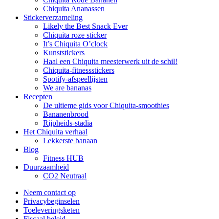
Chiquita Ananassen
Stickerverzameling
Likely the Best Snack Ever
Chiquita roze sticker
It’s Chiquita O’clock
Kunststickers
Haal een Chiquita meesterwerk uit de schil!
Chiquita-fitnessstickers
Spotify-afspeellijsten
We are bananas
Recepten
De ultieme gids voor Chiquita-smoothies
Bananenbrood
Rijpheids-stadia
Het Chiquita verhaal
Lekkerste banaan
Blog
Fitness HUB
Duurzaamheid
CO2 Neutraal
Neem contact op
Privacybeginselen
Toeleveringsketen
Fiscaal beleid