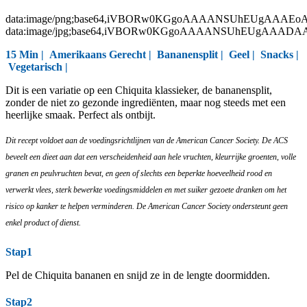
data:image/png;base64,iVBORw0KGgoAAAANSUhEUgAAAEo
data:image/jpg;base64,iVBORw0KGgoAAAANSUhEUgAAAD
15 Min |
Amerikaans Gerecht
|
Bananensplit
|
Geel
|
Snacks
|
Vegetarisch
|
Dit is een variatie op een Chiquita klassieker, de bananensplit,
zonder de niet zo gezonde ingrediënten, maar nog steeds met een
heerlijke smaak. Perfect als ontbijt.
Dit recept voldoet aan de voedingsrichtlijnen van de American Cancer Society. De ACS
beveelt een dieet aan dat een verscheidenheid aan hele vruchten, kleurrijke groenten, volle
granen en peulvruchten bevat, en geen of slechts een beperkte hoeveelheid rood en
verwerkt vlees, sterk bewerkte voedingsmiddelen en met suiker gezoete dranken om het
risico op kanker te helpen verminderen. De American Cancer Society ondersteunt geen
enkel product of dienst.
Stap1
Pel de Chiquita bananen en snijd ze in de lengte doormidden.
Stap2