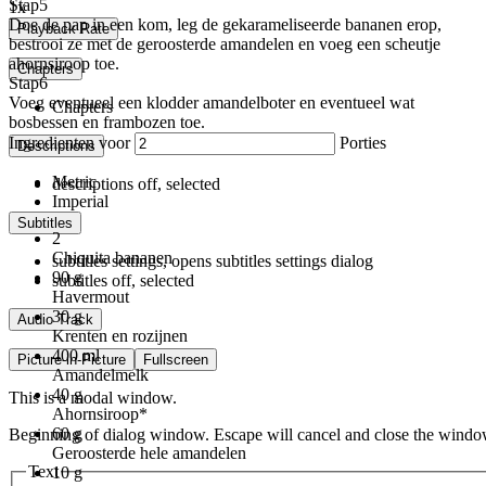
Stap
5
1x
Doe de pap in een kom, leg de gekarameliseerde bananen erop,
Playback Rate
bestrooi ze met de geroosterde amandelen en voeg een scheutje
ahornsiroop toe.
Chapters
Stap
6
Voeg eventueel een klodder amandelboter en eventueel wat
Chapters
bosbessen en frambozen toe.
Ingredienten voor
Porties
Descriptions
Metric
descriptions off
, selected
Imperial
Subtitles
2
Chiquita bananen
subtitles settings
, opens subtitles settings dialog
90
g
subtitles off
, selected
Havermout
30
g
Audio Track
Krenten en rozijnen
400
ml
Picture-in-Picture
Fullscreen
Amandelmelk
40
g
This is a modal window.
Ahornsiroop*
60
g
Beginning of dialog window. Escape will cancel and close the windo
Geroosterde hele amandelen
Text
10
g