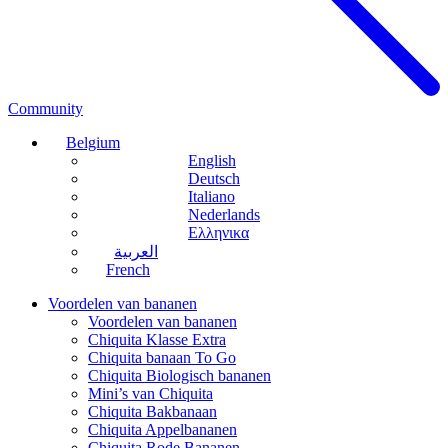
Community
Belgium
English
Deutsch
Italiano
Nederlands
Ελληνικα
العربية
French
Voordelen van bananen
Voordelen van bananen
Chiquita Klasse Extra
Chiquita banaan To Go
Chiquita Biologisch bananen
Mini’s van Chiquita
Chiquita Bakbanaan
Chiquita Appelbananen
Chiquita Rode Bananen