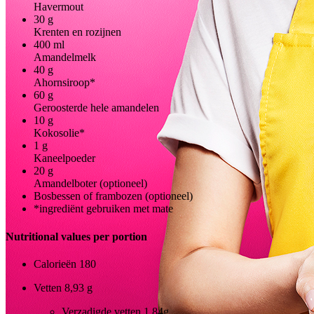
Havermout
30
g
Krenten en rozijnen
400
ml
Amandelmelk
40
g
Ahornsiroop*
60
g
Geroosterde hele amandelen
10
g
Kokosolie*
1
g
Kaneelpoeder
20
g
Amandelboter (optioneel)
Bosbessen of frambozen (optioneel)
*ingrediënt gebruiken met mate
Nutritional values per portion
Calorieën
180
Vetten
8,93 g
Verzadigde vetten
1,84g