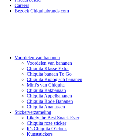
Careers
Bezoek Chiquitabrands.com
Voordelen van bananen
Voordelen van bananen
Chiquita Klasse Extra
Chiquita banaan To Go
Chiquita Biologisch bananen
Mini’s van Chiquita
Chiquita Bakbanaan
Chiquita Appelbananen
Chiquita Rode Bananen
Chiquita Ananassen
Stickerverzameling
Likely the Best Snack Ever
Chiquita roze sticker
It’s Chiquita O’clock
Kunststickers