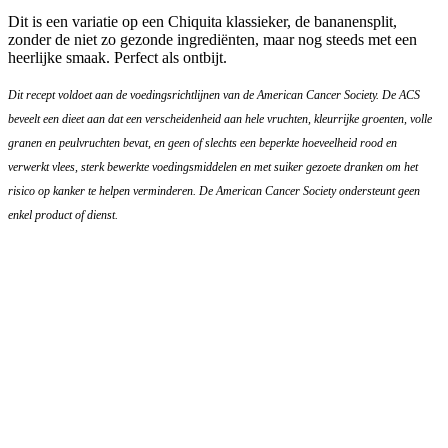
Dit is een variatie op een Chiquita klassieker, de bananensplit,
zonder de niet zo gezonde ingrediënten, maar nog steeds met een
heerlijke smaak. Perfect als ontbijt.
Dit recept voldoet aan de voedingsrichtlijnen van de American Cancer Society. De ACS
beveelt een dieet aan dat een verscheidenheid aan hele vruchten, kleurrijke groenten, volle
granen en peulvruchten bevat, en geen of slechts een beperkte hoeveelheid rood en
verwerkt vlees, sterk bewerkte voedingsmiddelen en met suiker gezoete dranken om het
risico op kanker te helpen verminderen. De American Cancer Society ondersteunt geen
enkel product of dienst.