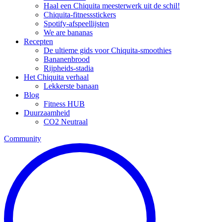
Haal een Chiquita meesterwerk uit de schil!
Chiquita-fitnessstickers
Spotify-afspeellijsten
We are bananas
Recepten
De ultieme gids voor Chiquita-smoothies
Bananenbrood
Rijpheids-stadia
Het Chiquita verhaal
Lekkerste banaan
Blog
Fitness HUB
Duurzaamheid
CO2 Neutraal
Community