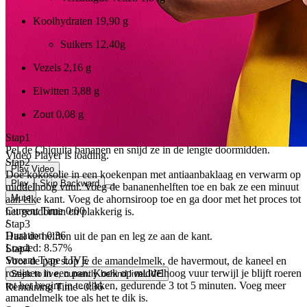
Koolhydraten
19,90 g
Suikers
12,40g
Vezels
2,16 g
Eiwitten
3,88 g
Zout
0,08 g
Stap
1
Pel de Chiquita bananen en snijd ze in de lengte doormidden.
Video Player is loading.
Stap
2
Play Video
Doe kokosolie in een koekenpan met antiaanbaklaag en verwarm op
Play
Skip Backward
middelhoog vuur. Voeg de bananenhelften toe en bak ze een minuut
Mute
aan elke kant. Voeg de ahornsiroop toe en ga door met het proces tot
Current Time
0:00
het goudbruin en plakkerig is.
/
Stap
3
Duration
0:36
Haal de helften uit de pan en leg ze aan de kant.
Loaded
:
8.57%
Stap
4
Stream Type
LIVE
Voor de pap stop je de amandelmelk, de havermout, de kaneel en
rozijnen in een pan. Kook op middelhoog vuur terwijl je blijft roeren
Seek to live, currently behind live
LIVE
tot het begint in te dikken, gedurende 3 tot 5 minuten. Voeg meer
Remaining Time
-
0:36
amandelmelk toe als het te dik is.