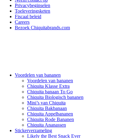
Privacybeginselen
Toeleveringsketen
Fiscaal beleid
Careers
Bezoek Chiquitabrands.com
Voordelen van bananen
Voordelen van bananen
Chiquita Klasse Extra
Chiquita banaan To Go
Chiquita Biologisch bananen
Mini’s van Chiquita
Chiquita Bakbanaan
Chiquita Appelbananen
Chiquita Rode Bananen
Chiquita Ananassen
Stickerverzameling
Likely the Best Snack Ever