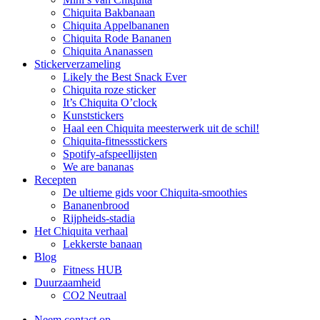
Chiquita Bakbanaan
Chiquita Appelbananen
Chiquita Rode Bananen
Chiquita Ananassen
Stickerverzameling
Likely the Best Snack Ever
Chiquita roze sticker
It’s Chiquita O’clock
Kunststickers
Haal een Chiquita meesterwerk uit de schil!
Chiquita-fitnessstickers
Spotify-afspeellijsten
We are bananas
Recepten
De ultieme gids voor Chiquita-smoothies
Bananenbrood
Rijpheids-stadia
Het Chiquita verhaal
Lekkerste banaan
Blog
Fitness HUB
Duurzaamheid
CO2 Neutraal
Neem contact op