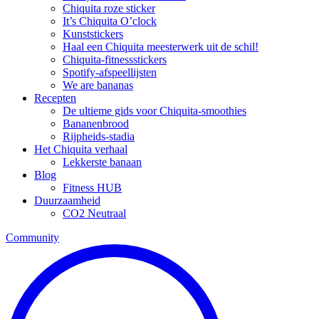
Chiquita roze sticker
It’s Chiquita O’clock
Kunststickers
Haal een Chiquita meesterwerk uit de schil!
Chiquita-fitnessstickers
Spotify-afspeellijsten
We are bananas
Recepten
De ultieme gids voor Chiquita-smoothies
Bananenbrood
Rijpheids-stadia
Het Chiquita verhaal
Lekkerste banaan
Blog
Fitness HUB
Duurzaamheid
CO2 Neutraal
Community